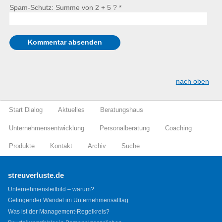
Spam-Schutz: Summe von 2 + 5 ?
*
nach oben
Start Dialog
Aktuelles
Beratungshaus
Unternehmensentwicklung
Personalberatung
Coaching
Produkte
Kontakt
Archiv
Suche
streuverluste.de
Unternehmensleitbild – warum?
Gelingender Wandel im Unternehmensalltag
Was ist der Management-Regelkreis?