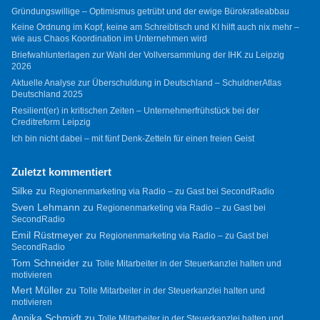
Gründungswillige – Optimismus getrübt und der ewige Bürokratieabbau
Keine Ordnung im Kopf, keine am Schreibtisch und KI hilft auch nix mehr –
wie aus Chaos Koordination im Unternehmen wird
Briefwahlunterlagen zur Wahl der Vollversammlung der IHK zu Leipzig
2026
Aktuelle Analyse zur Überschuldung in Deutschland – SchuldnerAtlas
Deutschland 2025
Resilient(er) in kritischen Zeiten – Unternehmerfrühstück bei der
Creditreform Leipzig
Ich bin nicht dabei – mit fünf Denk-Zetteln für einen freien Geist
Zuletzt kommentiert
Silke
zu
Regionenmarketing via Radio – zu Gast bei SecondRadio
Sven Lehmann
zu
Regionenmarketing via Radio – zu Gast bei
SecondRadio
Emil Rüstmeyer
zu
Regionenmarketing via Radio – zu Gast bei
SecondRadio
Tom Schneider
zu
Tolle Mitarbeiter in der Steuerkanzlei halten und
motivieren
Mert Müller
zu
Tolle Mitarbeiter in der Steuerkanzlei halten und
motivieren
Annika Schmidt
zu
Tolle Mitarbeiter in der Steuerkanzlei halten und