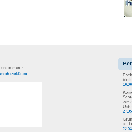
Ber
r sind markiert. *
enschutzerklärung.
Fach
blei
16.0
Kein
Schr
wie 
Unte
27.0
Grün
und 
22.0