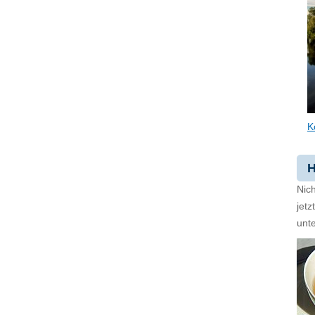
K
H
Nich
jet
unte