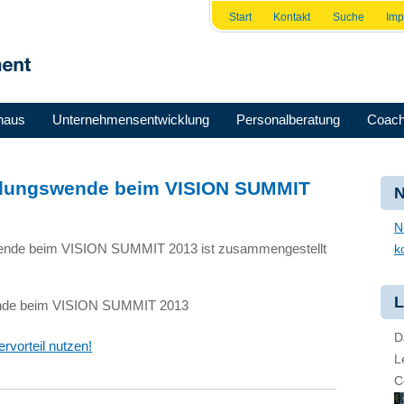
Start
Kontakt
Suche
Im
haus
Unternehmensentwicklung
Personalberatung
Coach
ldungswende beim VISION SUMMIT
N
N
wende beim
VISION SUMMIT
2013 ist zusammengestellt
k
L
nde beim
VISION SUMMIT
2013
D
rvorteil nutzen!
L
C