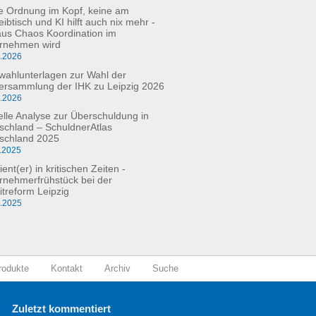
e Ordnung im Kopf, keine am
ibtisch und KI hilft auch nix mehr -
aus Chaos Koordination im
rnehmen wird
3.2026
fwahlunterlagen zur Wahl der
versammlung der IHK zu Leipzig 2026
2.2026
elle Analyse zur Überschuldung in
schland – SchuldnerAtlas
schland 2025
.2025
ient(er) in kritischen Zeiten -
rnehmerfrühstück bei der
itreform Leipzig
0.2025
rodukte
Kontakt
Archiv
Suche
Zuletzt kommentiert