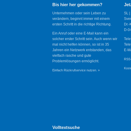
Bis hier her gekommen?
Jet
Unternehmen oder sein Leben zu
SL |
verändern, beginnt immer mit einem
Sve
ersten Schritt in die richtige Richtung.
Dr.-
D-04
Ein Anruf oder eine E-Mail kann ein
solcher erster Schritt sein. Auch wenn wir
Tele
mal nicht helfen können, so ist in 35
Tele
Jahren ein Netzwerk entstanden, das
E-Ma
vielfach rasche und gute
RSS-
Problemlösungen ermöglicht.
Kost
Einfach Rückrufservice nutzen. »
Volltextsuche