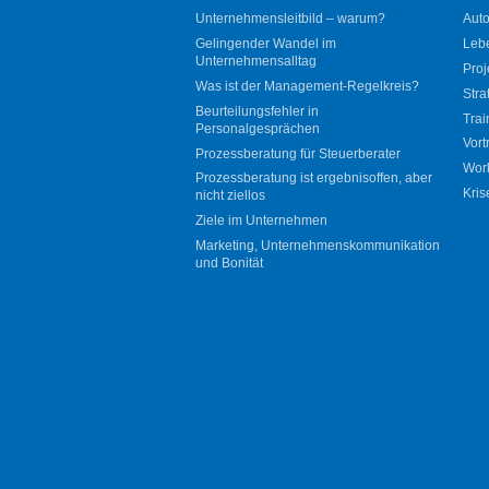
Unternehmensleitbild – warum?
Auto
Gelingender Wandel im
Leb
Unternehmensalltag
Proj
Was ist der Management-Regelkreis?
Stra
Beurteilungsfehler in
Trai
Personalgesprächen
Vort
Prozessberatung für Steuerberater
Wor
Prozessberatung ist ergebnisoffen, aber
Kris
nicht ziellos
Ziele im Unternehmen
Marketing, Unternehmenskommunikation
und Bonität