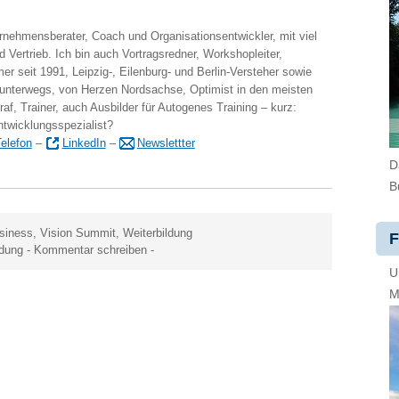
ernehmensberater, Coach und Organisationsentwickler, mit viel
 Vertrieb. Ich bin auch Vortragsredner, Workshopleiter,
er seit 1991, Leipzig-, Eilenburg- und Berlin-Versteher sowie
 unterwegs, von Herzen Nordsachse, Optimist in den meisten
raf, Trainer, auch Ausbilder für Autogenes Training – kurz:
ntwicklungsspezialist?
elefon
–
LinkedIn
–
Newslettter
D
B
siness
,
Vision Summit
,
Weiterbildung
F
ldung
-
Kommentar schreiben
-
U
M