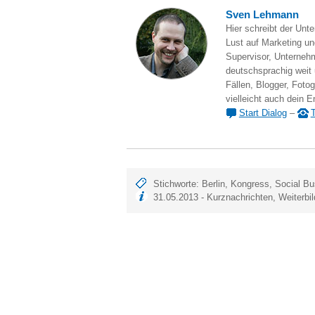
Sven Lehmann
Hier schreibt der Unt
Lust auf Marketing und
Supervisor, Unternehm
deutschsprachig weit
Fällen, Blogger, Fotog
vielleicht auch dein E
Start Dialog
–
T
Stichworte:
Berlin
,
Kongress
,
Social Bu
31.05.2013 -
Kurznachrichten
,
Weiterbi