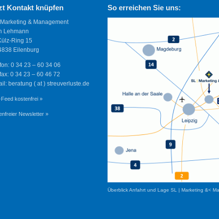
zt Kontakt knüpfen
So erreichen Sie uns:
 Marketing & Management
n Lehmann
Külz-Ring 15
838 Eilenburg
fon: 0 34 23 – 60 34 06
fax: 0 34 23 – 60 46 72
il: beratung ( at ) streuverluste.de
Feed kostenfrei »
enfreier Newsletter »
Überblick Anfahrt und Lage SL | Marketing &< M