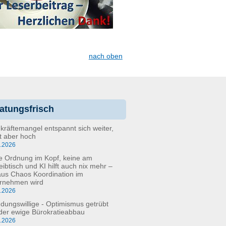
nach oben
atungsfrisch
kräftemangel entspannt sich weiter,
bt aber hoch
6.2026
e Ordnung im Kopf, keine am
eibtisch und KI hilft auch nix mehr –
aus Chaos Koordination im
rnehmen wird
5.2026
dungswillige - Optimismus getrübt
der ewige Bürokratieabbau
3.2026