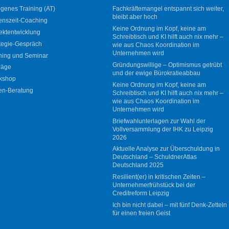
genes Training (AT)
Fachkräftemangel entspannt sich weiter,
bleibt aber hoch
enszeit-Coaching
Keine Ordnung im Kopf, keine am
ektentwicklung
Schreibtisch und KI hilft auch nix mehr –
tegie-Gespräch
wie aus Chaos Koordination im
Unternehmen wird
ning und Seminar
Gründungswillige – Optimismus getrübt
räge
und der ewige Bürokratieabbau
kshop
Keine Ordnung im Kopf, keine am
en-Beratung
Schreibtisch und KI hilft auch nix mehr –
wie aus Chaos Koordination im
Unternehmen wird
Briefwahlunterlagen zur Wahl der
Vollversammlung der IHK zu Leipzig
2026
Aktuelle Analyse zur Überschuldung in
Deutschland – SchuldnerAtlas
Deutschland 2025
Resilient(er) in kritischen Zeiten –
Unternehmerfrühstück bei der
Creditreform Leipzig
Ich bin nicht dabei – mit fünf Denk-Zetteln
für einen freien Geist