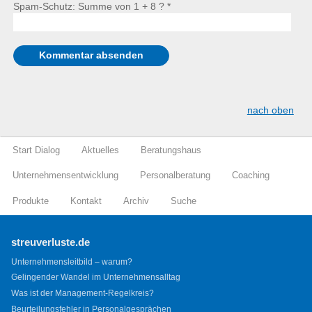
Spam-Schutz: Summe von 1 + 8 ?
*
nach oben
Start Dialog
Aktuelles
Beratungshaus
Unternehmensentwicklung
Personalberatung
Coaching
Produkte
Kontakt
Archiv
Suche
streuverluste.de
Unternehmensleitbild – warum?
Gelingender Wandel im Unternehmensalltag
Was ist der Management-Regelkreis?
Beurteilungsfehler in Personalgesprächen