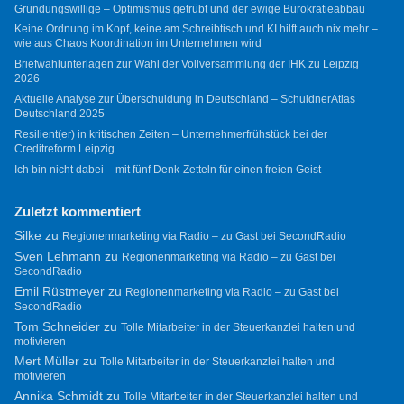
Gründungswillige – Optimismus getrübt und der ewige Bürokratieabbau
Keine Ordnung im Kopf, keine am Schreibtisch und KI hilft auch nix mehr –
wie aus Chaos Koordination im Unternehmen wird
Briefwahlunterlagen zur Wahl der Vollversammlung der IHK zu Leipzig
2026
Aktuelle Analyse zur Überschuldung in Deutschland – SchuldnerAtlas
Deutschland 2025
Resilient(er) in kritischen Zeiten – Unternehmerfrühstück bei der
Creditreform Leipzig
Ich bin nicht dabei – mit fünf Denk-Zetteln für einen freien Geist
Zuletzt kommentiert
Silke
zu
Regionenmarketing via Radio – zu Gast bei SecondRadio
Sven Lehmann
zu
Regionenmarketing via Radio – zu Gast bei
SecondRadio
Emil Rüstmeyer
zu
Regionenmarketing via Radio – zu Gast bei
SecondRadio
Tom Schneider
zu
Tolle Mitarbeiter in der Steuerkanzlei halten und
motivieren
Mert Müller
zu
Tolle Mitarbeiter in der Steuerkanzlei halten und
motivieren
Annika Schmidt
zu
Tolle Mitarbeiter in der Steuerkanzlei halten und