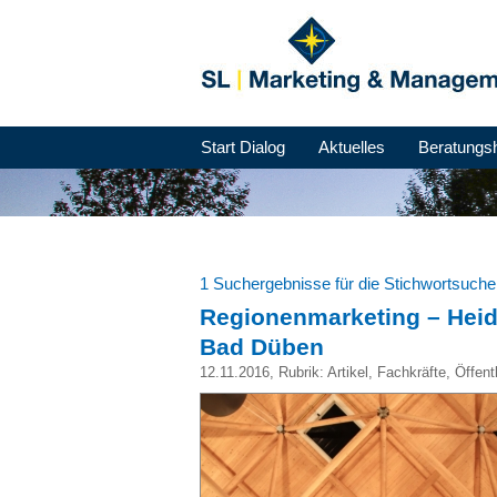
Start Dialog
Aktuelles
Beratungs
1 Suchergebnisse für die Stichwortsuch
Regionenmarketing – Heid
Bad Düben
12.11.2016
, Rubrik:
Artikel
,
Fachkräfte
,
Öffent