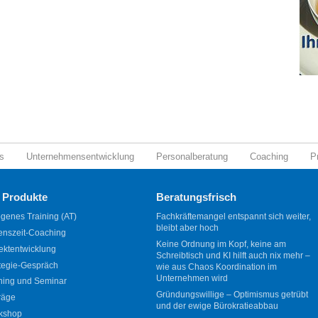
s
Unternehmensentwicklung
Personalberatung
Coaching
P
 Produkte
Beratungsfrisch
genes Training (AT)
Fachkräftemangel entspannt sich weiter,
bleibt aber hoch
enszeit-Coaching
Keine Ordnung im Kopf, keine am
ektentwicklung
Schreibtisch und KI hilft auch nix mehr –
tegie-Gespräch
wie aus Chaos Koordination im
Unternehmen wird
ning und Seminar
Gründungswillige – Optimismus getrübt
räge
und der ewige Bürokratieabbau
kshop