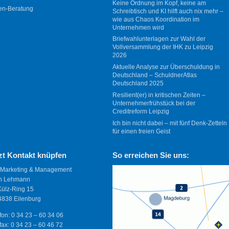
Keine Ordnung im Kopf, keine am
en-Beratung
Schreibtisch und KI hilft auch nix mehr –
wie aus Chaos Koordination im
Unternehmen wird
Briefwahlunterlagen zur Wahl der
Vollversammlung der IHK zu Leipzig
2026
Aktuelle Analyse zur Überschuldung in
Deutschland – SchuldnerAtlas
Deutschland 2025
Resilient(er) in kritischen Zeiten –
Unternehmerfrühstück bei der
Creditreform Leipzig
Ich bin nicht dabei – mit fünf Denk-Zetteln
für einen freien Geist
zt Kontakt knüpfen
So erreichen Sie uns:
 Marketing & Management
n Lehmann
Külz-Ring 15
838 Eilenburg
fon: 0 34 23 – 60 34 06
fax: 0 34 23 – 60 46 72