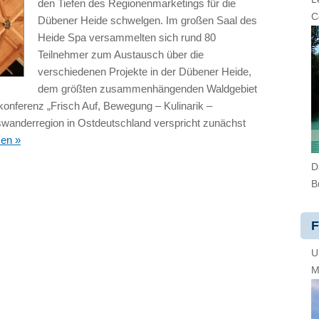
den Tiefen des Regionenmarketings für die
C
Dübener Heide schwelgen. Im großen Saal des
Heide Spa versammelten sich rund 80
Teilnehmer zum Austausch über die
verschiedenen Projekte in der Dübener Heide,
dem größten zusammenhängenden Waldgebiet
konferenz „Frisch Auf, Bewegung – Kulinarik –
swanderregion in Ostdeutschland verspricht zunächst
sen »
D
B
F
U
M