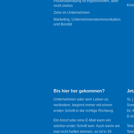
Prozessberatung ist ergebnisoffen, aber
Kris
nicht ziellos
Ziele im Unternehmen
Marketing, Unternehmenskommunikation
und Bonität
Bis hier her gekommen?
Jet
Unternehmen oder sein Leben zu
SL |
verändern, beginnt immer mit einem
Sve
ersten Schritt in die richtige Richtung.
Dr.-
D-04
Ein Anruf oder eine E-Mail kann ein
solcher erster Schritt sein. Auch wenn wir
Tele
mal nicht helfen können, so ist in 35
Tele