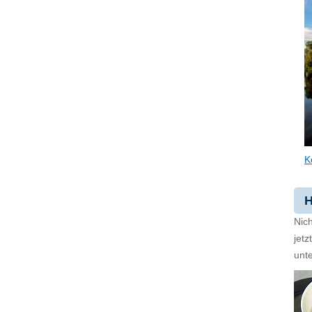
K
H
Nich
jet
unte