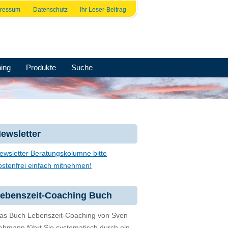
pressum
Datenschutz
Ihr Leser-Beitrag
ing
Produkte
Suche
ewsletter
ewsletter Beratungskolumne bitte
ostenfrei einfach mitnehmen!
ebenszeit-Coaching Buch
as Buch Lebenszeit-Coaching von Sven
ehmann führt Sie systematisch durch ein