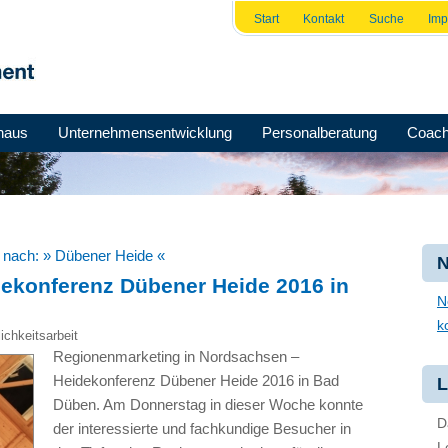
Start
Kontakt
Suche
Im
haus
Unternehmensentwicklung
Personalberatung
Coach
e nach:
» Dübener Heide «
N
ekonferenz Dübener Heide 2016 in
N
k
lichkeitsarbeit
Regionenmarketing in Nordsachsen –
Heidekonferenz Dübener Heide 2016 in Bad
L
Düben. Am Donnerstag in dieser Woche konnte
D
der interessierte und fachkundige Besucher in
L