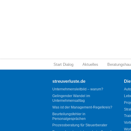
Start Dialog
Aktuelles
Beratungshau
streuverluste.de
Die
Unternehmensleitbild – warum?
Auto
Gelingender Wandel im
Leb
Unternehmensalltag
Proj
Was ist der Management-Regelkreis?
Stra
Beurteilungsfehler in
Trai
Personalgesprächen
Vort
Prozessberatung für Steuerberater
Wor