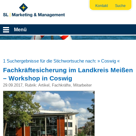
Kontakt
Suche
Menü
1 Suchergebnisse für die Stichwortsuche nach:
» Coswig «
Fachkräftesicherung im Landkreis Meißen
– Workshop in Coswig
29.09.2017
, Rubrik:
Artikel
,
Fachkräfte
,
Mitarbeiter