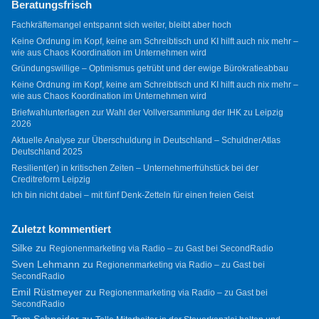
Beratungsfrisch
Fachkräftemangel entspannt sich weiter, bleibt aber hoch
Keine Ordnung im Kopf, keine am Schreibtisch und KI hilft auch nix mehr –
wie aus Chaos Koordination im Unternehmen wird
Gründungswillige – Optimismus getrübt und der ewige Bürokratieabbau
Keine Ordnung im Kopf, keine am Schreibtisch und KI hilft auch nix mehr –
wie aus Chaos Koordination im Unternehmen wird
Briefwahlunterlagen zur Wahl der Vollversammlung der IHK zu Leipzig
2026
Aktuelle Analyse zur Überschuldung in Deutschland – SchuldnerAtlas
Deutschland 2025
Resilient(er) in kritischen Zeiten – Unternehmerfrühstück bei der
Creditreform Leipzig
Ich bin nicht dabei – mit fünf Denk-Zetteln für einen freien Geist
Zuletzt kommentiert
Silke
zu
Regionenmarketing via Radio – zu Gast bei SecondRadio
Sven Lehmann
zu
Regionenmarketing via Radio – zu Gast bei
SecondRadio
Emil Rüstmeyer
zu
Regionenmarketing via Radio – zu Gast bei
SecondRadio