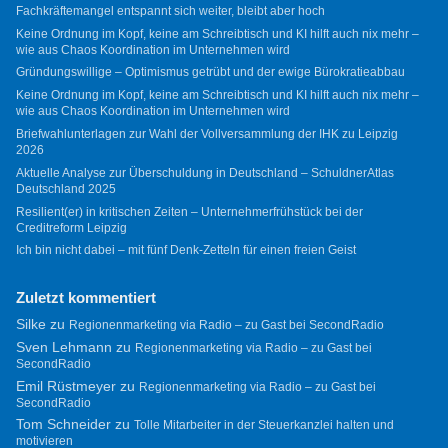
Fachkräftemangel entspannt sich weiter, bleibt aber hoch
Keine Ordnung im Kopf, keine am Schreibtisch und KI hilft auch nix mehr –
wie aus Chaos Koordination im Unternehmen wird
Gründungswillige – Optimismus getrübt und der ewige Bürokratieabbau
Keine Ordnung im Kopf, keine am Schreibtisch und KI hilft auch nix mehr –
wie aus Chaos Koordination im Unternehmen wird
Briefwahlunterlagen zur Wahl der Vollversammlung der IHK zu Leipzig
2026
Aktuelle Analyse zur Überschuldung in Deutschland – SchuldnerAtlas
Deutschland 2025
Resilient(er) in kritischen Zeiten – Unternehmerfrühstück bei der
Creditreform Leipzig
Ich bin nicht dabei – mit fünf Denk-Zetteln für einen freien Geist
Zuletzt kommentiert
Silke
zu
Regionenmarketing via Radio – zu Gast bei SecondRadio
Sven Lehmann
zu
Regionenmarketing via Radio – zu Gast bei
SecondRadio
Emil Rüstmeyer
zu
Regionenmarketing via Radio – zu Gast bei
SecondRadio
Tom Schneider
zu
Tolle Mitarbeiter in der Steuerkanzlei halten und
motivieren