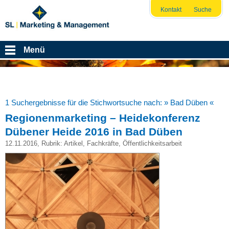
Kontakt
Suche
Menü
1 Suchergebnisse für die Stichwortsuche nach:
» Bad Düben «
Regionenmarketing – Heidekonferenz
Dübener Heide 2016 in Bad Düben
12.11.2016
, Rubrik:
Artikel
,
Fachkräfte
,
Öffentlichkeitsarbeit