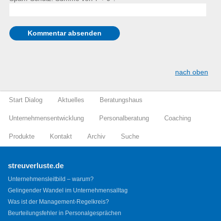
nach oben
Start Dialog
Aktuelles
Beratungshaus
Unternehmensentwicklung
Personalberatung
Coaching
Produkte
Kontakt
Archiv
Suche
streuverluste.de
Unternehmensleitbild – warum?
Gelingender Wandel im Unternehmensalltag
Was ist der Management-Regelkreis?
Beurteilungsfehler in Personalgesprächen