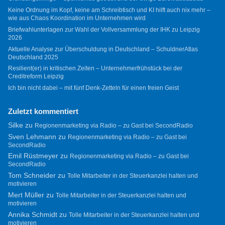
Keine Ordnung im Kopf, keine am Schreibtisch und KI hilft auch nix mehr –
wie aus Chaos Koordination im Unternehmen wird
Briefwahlunterlagen zur Wahl der Vollversammlung der IHK zu Leipzig
2026
Aktuelle Analyse zur Überschuldung in Deutschland – SchuldnerAtlas
Deutschland 2025
Resilient(er) in kritischen Zeiten – Unternehmerfrühstück bei der
Creditreform Leipzig
Ich bin nicht dabei – mit fünf Denk-Zetteln für einen freien Geist
Zuletzt kommentiert
Silke
zu
Regionenmarketing via Radio – zu Gast bei SecondRadio
Sven Lehmann
zu
Regionenmarketing via Radio – zu Gast bei
SecondRadio
Emil Rüstmeyer
zu
Regionenmarketing via Radio – zu Gast bei
SecondRadio
Tom Schneider
zu
Tolle Mitarbeiter in der Steuerkanzlei halten und
motivieren
Mert Müller
zu
Tolle Mitarbeiter in der Steuerkanzlei halten und
motivieren
Annika Schmidt
zu
Tolle Mitarbeiter in der Steuerkanzlei halten und
motivieren