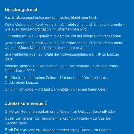
Beratungsfrisch
Fachkräftemangel entspannt sich weiter, bleibt aber hoch
Keine Ordnung im Kopf, keine am Schreibtisch und KI hilft auch nix mehr –
wie aus Chaos Koordination im Unternehmen wird
Gründungswillige – Optimismus getrübt und der ewige Bürokratieabbau
Keine Ordnung im Kopf, keine am Schreibtisch und KI hilft auch nix mehr –
wie aus Chaos Koordination im Unternehmen wird
Briefwahlunterlagen zur Wahl der Vollversammlung der IHK zu Leipzig
2026
Aktuelle Analyse zur Überschuldung in Deutschland – SchuldnerAtlas
Deutschland 2025
Resilient(er) in kritischen Zeiten – Unternehmerfrühstück bei der
Creditreform Leipzig
Ich bin nicht dabei – mit fünf Denk-Zetteln für einen freien Geist
Zuletzt kommentiert
Silke
zu
Regionenmarketing via Radio – zu Gast bei SecondRadio
Sven Lehmann
zu
Regionenmarketing via Radio – zu Gast bei
SecondRadio
Emil Rüstmeyer
zu
Regionenmarketing via Radio – zu Gast bei