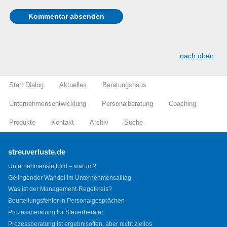
nach oben
Start Dialog
Aktuelles
Beratungshaus
Unternehmensentwicklung
Personalberatung
Coaching
Produkte
Kontakt
Archiv
Suche
streuverluste.de
Unternehmensleitbild – warum?
Gelingender Wandel im Unternehmensalltag
Was ist der Management-Regelkreis?
Beurteilungsfehler in Personalgesprächen
Prozessberatung für Steuerberater
Prozessberatung ist ergebnisoffen, aber nicht ziellos