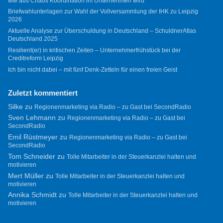
wie aus Chaos Koordination im Unternehmen wird
Briefwahlunterlagen zur Wahl der Vollversammlung der IHK zu Leipzig
2026
Aktuelle Analyse zur Überschuldung in Deutschland – SchuldnerAtlas
Deutschland 2025
Resilient(er) in kritischen Zeiten – Unternehmerfrühstück bei der
Creditreform Leipzig
Ich bin nicht dabei – mit fünf Denk-Zetteln für einen freien Geist
Zuletzt kommentiert
Silke
zu
Regionenmarketing via Radio – zu Gast bei SecondRadio
Sven Lehmann
zu
Regionenmarketing via Radio – zu Gast bei
SecondRadio
Emil Rüstmeyer
zu
Regionenmarketing via Radio – zu Gast bei
SecondRadio
Tom Schneider
zu
Tolle Mitarbeiter in der Steuerkanzlei halten und
motivieren
Mert Müller
zu
Tolle Mitarbeiter in der Steuerkanzlei halten und
motivieren
Annika Schmidt
zu
Tolle Mitarbeiter in der Steuerkanzlei halten und
motivieren