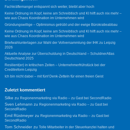
Fachkräftemangel entspannt sich weiter, bleibt aber hoch
Keine Ordnung im Kopf, keine am Schreibtisch und KI hilft auch nix mehr –
wie aus Chaos Koordination im Unternehmen wird
Gründungswillige – Optimismus getrübt und der ewige Bürokratieabbau
Keine Ordnung im Kopf, keine am Schreibtisch und KI hilft auch nix mehr –
wie aus Chaos Koordination im Unternehmen wird
Briefwahlunterlagen zur Wahl der Vollversammlung der IHK zu Leipzig
2026
Aktuelle Analyse zur Überschuldung in Deutschland – SchuldnerAtlas
Deutschland 2025
Resilient(er) in kritischen Zeiten – Unternehmerfrühstück bei der
Creditreform Leipzig
Ich bin nicht dabei – mit fünf Denk-Zetteln für einen freien Geist
Zuletzt kommentiert
Silke
zu
Regionenmarketing via Radio – zu Gast bei SecondRadio
Sven Lehmann
zu
Regionenmarketing via Radio – zu Gast bei
SecondRadio
Emil Rüstmeyer
zu
Regionenmarketing via Radio – zu Gast bei
SecondRadio
Tom Schneider
zu
Tolle Mitarbeiter in der Steuerkanzlei halten und