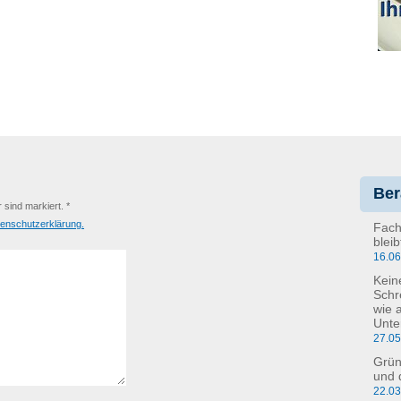
Ber
r sind markiert. *
enschutzerklärung.
Fach
blei
16.0
Kein
Schr
wie 
Unte
27.0
Grün
und 
22.0