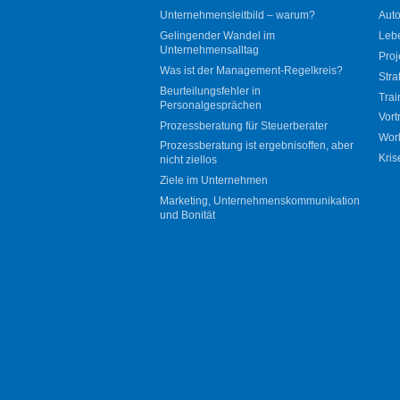
Unternehmensleitbild – warum?
Auto
Gelingender Wandel im
Leb
Unternehmensalltag
Proj
Was ist der Management-Regelkreis?
Stra
Beurteilungsfehler in
Trai
Personalgesprächen
Vort
Prozessberatung für Steuerberater
Wor
Prozessberatung ist ergebnisoffen, aber
Kris
nicht ziellos
Ziele im Unternehmen
Marketing, Unternehmenskommunikation
und Bonität