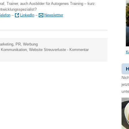
raf, Trainer, auch Ausbilder für Autogenes Training – kurz:
ntwicklungsspezialist?
elefon
–
LinkedIn
–
Newslettter
arketing
,
PR
,
Werbung
,
Kommunikation
,
Website Streuverluste
-
Kommentar
K
H
Nich
jet
unte