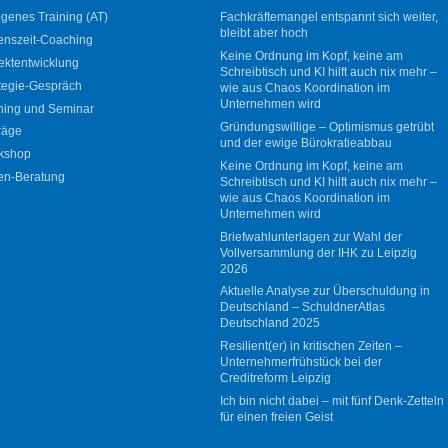
genes Training (AT)
Fachkräftemangel entspannt sich weiter,
bleibt aber hoch
enszeit-Coaching
Keine Ordnung im Kopf, keine am
ektentwicklung
Schreibtisch und KI hilft auch nix mehr –
tegie-Gespräch
wie aus Chaos Koordination im
Unternehmen wird
ning und Seminar
Gründungswillige – Optimismus getrübt
räge
und der ewige Bürokratieabbau
kshop
Keine Ordnung im Kopf, keine am
en-Beratung
Schreibtisch und KI hilft auch nix mehr –
wie aus Chaos Koordination im
Unternehmen wird
Briefwahlunterlagen zur Wahl der
Vollversammlung der IHK zu Leipzig
2026
Aktuelle Analyse zur Überschuldung in
Deutschland – SchuldnerAtlas
Deutschland 2025
Resilient(er) in kritischen Zeiten –
Unternehmerfrühstück bei der
Creditreform Leipzig
Ich bin nicht dabei – mit fünf Denk-Zetteln
für einen freien Geist