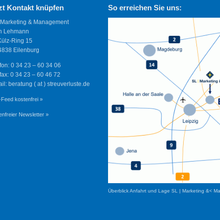
zt Kontakt knüpfen
So erreichen Sie uns:
 Marketing & Management
n Lehmann
Külz-Ring 15
838 Eilenburg
fon: 0 34 23 – 60 34 06
fax: 0 34 23 – 60 46 72
il: beratung ( at ) streuverluste.de
Feed kostenfrei »
enfreier Newsletter »
Überblick Anfahrt und Lage SL | Marketing &< M