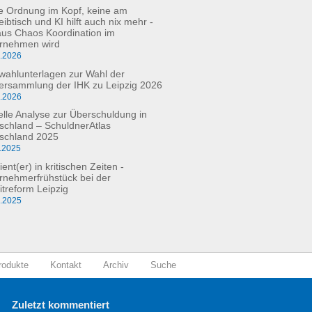
e Ordnung im Kopf, keine am
ibtisch und KI hilft auch nix mehr -
aus Chaos Koordination im
rnehmen wird
3.2026
fwahlunterlagen zur Wahl der
versammlung der IHK zu Leipzig 2026
2.2026
elle Analyse zur Überschuldung in
schland – SchuldnerAtlas
schland 2025
.2025
ient(er) in kritischen Zeiten -
rnehmerfrühstück bei der
itreform Leipzig
0.2025
rodukte
Kontakt
Archiv
Suche
Zuletzt kommentiert