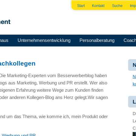
Start
Kontakt
Suche
Im
haus
Unternehmensentwicklung
Personalberatung
Coach
achkollegen
N
 Die Marketing-Experten vom Besserwerberblog haben
N
Blogs aus Marketing, Werbung und PR erstellt. Wer also
k
eigenen Erfahrung weitere Wege zum Kunden finden
oder anderen Kollegen-Blog ans Herz gelegt.Wir sagen
L
D
 rund um das Thema, wie komme ich, mein Produkt oder
L
C
g, Werbung und PR