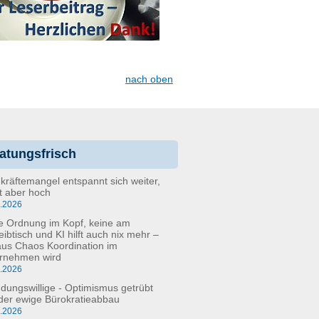
nach oben
atungsfrisch
kräftemangel entspannt sich weiter,
bt aber hoch
6.2026
e Ordnung im Kopf, keine am
eibtisch und KI hilft auch nix mehr –
aus Chaos Koordination im
rnehmen wird
5.2026
dungswillige - Optimismus getrübt
der ewige Bürokratieabbau
3.2026