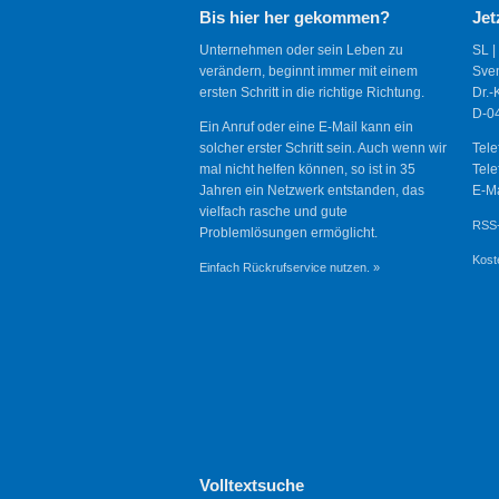
Bis hier her gekommen?
Jet
Unternehmen oder sein Leben zu
SL |
verändern, beginnt immer mit einem
Sve
ersten Schritt in die richtige Richtung.
Dr.-
D-04
Ein Anruf oder eine E-Mail kann ein
solcher erster Schritt sein. Auch wenn wir
Tele
mal nicht helfen können, so ist in 35
Tele
Jahren ein Netzwerk entstanden, das
E-Ma
vielfach rasche und gute
RSS-
Problemlösungen ermöglicht.
Kost
Einfach Rückrufservice nutzen. »
Volltextsuche