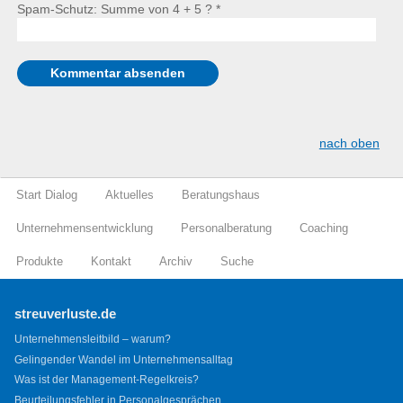
Spam-Schutz: Summe von 4 + 5 ?
*
nach oben
Start Dialog
Aktuelles
Beratungshaus
Unternehmensentwicklung
Personalberatung
Coaching
Produkte
Kontakt
Archiv
Suche
streuverluste.de
Unternehmensleitbild – warum?
Gelingender Wandel im Unternehmensalltag
Was ist der Management-Regelkreis?
Beurteilungsfehler in Personalgesprächen