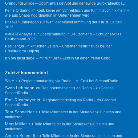
Gründungswillige – Optimismus getrübt und der ewige Bürokratieabbau
Keine Ordnung im Kopf, keine am Schreibtisch und KI hilft auch nix mehr –
wie aus Chaos Koordination im Unternehmen wird
Briefwahlunterlagen zur Wahl der Vollversammlung der IHK zu Leipzig
2026
Aktuelle Analyse zur Überschuldung in Deutschland – SchuldnerAtlas
Deutschland 2025
Resilient(er) in kritischen Zeiten – Unternehmerfrühstück bei der
Creditreform Leipzig
Ich bin nicht dabei – mit fünf Denk-Zetteln für einen freien Geist
Zuletzt kommentiert
Silke
zu
Regionenmarketing via Radio – zu Gast bei SecondRadio
Sven Lehmann
zu
Regionenmarketing via Radio – zu Gast bei
SecondRadio
Emil Rüstmeyer
zu
Regionenmarketing via Radio – zu Gast bei
SecondRadio
Tom Schneider
zu
Tolle Mitarbeiter in der Steuerkanzlei halten und
motivieren
Mert Müller
zu
Tolle Mitarbeiter in der Steuerkanzlei halten und
motivieren
Annika Schmidt
zu
Tolle Mitarbeiter in der Steuerkanzlei halten und