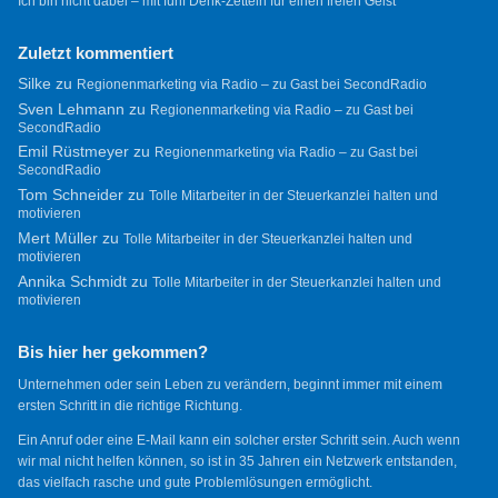
Ich bin nicht dabei – mit fünf Denk-Zetteln für einen freien Geist
Zuletzt kommentiert
Silke
zu
Regionenmarketing via Radio – zu Gast bei SecondRadio
Sven Lehmann
zu
Regionenmarketing via Radio – zu Gast bei
SecondRadio
Emil Rüstmeyer
zu
Regionenmarketing via Radio – zu Gast bei
SecondRadio
Tom Schneider
zu
Tolle Mitarbeiter in der Steuerkanzlei halten und
motivieren
Mert Müller
zu
Tolle Mitarbeiter in der Steuerkanzlei halten und
motivieren
Annika Schmidt
zu
Tolle Mitarbeiter in der Steuerkanzlei halten und
motivieren
Bis hier her gekommen?
Unternehmen oder sein Leben zu verändern, beginnt immer mit einem
ersten Schritt in die richtige Richtung.
Ein Anruf oder eine E-Mail kann ein solcher erster Schritt sein. Auch wenn
wir mal nicht helfen können, so ist in 35 Jahren ein Netzwerk entstanden,
das vielfach rasche und gute Problemlösungen ermöglicht.