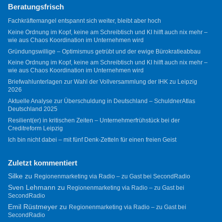
Beratungsfrisch
Fachkräftemangel entspannt sich weiter, bleibt aber hoch
Keine Ordnung im Kopf, keine am Schreibtisch und KI hilft auch nix mehr –
wie aus Chaos Koordination im Unternehmen wird
Gründungswillige – Optimismus getrübt und der ewige Bürokratieabbau
Keine Ordnung im Kopf, keine am Schreibtisch und KI hilft auch nix mehr –
wie aus Chaos Koordination im Unternehmen wird
Briefwahlunterlagen zur Wahl der Vollversammlung der IHK zu Leipzig
2026
Aktuelle Analyse zur Überschuldung in Deutschland – SchuldnerAtlas
Deutschland 2025
Resilient(er) in kritischen Zeiten – Unternehmerfrühstück bei der
Creditreform Leipzig
Ich bin nicht dabei – mit fünf Denk-Zetteln für einen freien Geist
Zuletzt kommentiert
Silke
zu
Regionenmarketing via Radio – zu Gast bei SecondRadio
Sven Lehmann
zu
Regionenmarketing via Radio – zu Gast bei
SecondRadio
Emil Rüstmeyer
zu
Regionenmarketing via Radio – zu Gast bei
SecondRadio