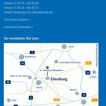
Telefon: 0 34 23 – 60 34 06
Telefax: 0 34 23 – 60 46 72
E-Mail: beratung ( at ) streuverluste.de
RSS-Feed kostenfrei »
Kostenfreier Newsletter »
So erreichen Sie uns: