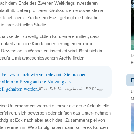
nach dem Ende des Zweiten Weltkriegs investieren
auftritt. Dabei profitieren Großkonzerne sowie kleine
eneffizienz. Zu diesem Fazit gelangt die britische
in ihrer aktuellen Studie.
nalyse der 75 weltgrößten Konzerne ermittelt, dass
dlichkeit auch die Kundenorientierung einen immer
 Rezession in Webseiten investiert wird, lässt sich in
D
uftritt mit angeschlossenem Archiv finden.
B
ben zwar nach wie vor relevant. Sie machen
F
r allem in Bezug auf die Nutzung des
ll gehalten werden.
Klaus Eck, Herausgeber des PR Bloggers
U
M
eine Unternehmenswebseite immer die erste Anlaufstelle
erfahren, sich bewerben oder einfach das Unter- nehmen
chtig ist Eck nach aber auch das „Zusammenspiel von
nternehmen im Web Erfolg haben, dann sollte es Kunden