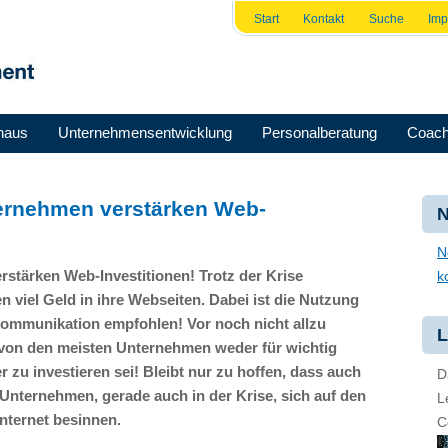
Start
Kontakt
Suche
Im
haus
Unternehmensentwicklung
Personalberatung
Coach
ernehmen verstärken Web-
N
N
stärken Web-Investitionen! Trotz der Krise
k
viel Geld in ihre Webseiten. Dabei ist die Nutzung
mmunikation empfohlen! Vor noch nicht allzu
L
 von den meisten Unternehmen weder für wichtig
r zu investieren sei! Bleibt nur zu hoffen, dass auch
D
 Unternehmen, gerade auch in der Krise, sich auf den
L
nternet besinnen.
C