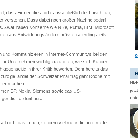
d, dass Firmen dies nicht ausschließlich technisch tun,
ter verstehen. Dass dabei noch großer Nachholbedarf
gs. Zwar haben Konzerne wie Nike, Puma,
IBM,
Microsoft
rmen aus Entwicklungsländern müssen allerdings teils
en und Kommunizieren in Internet-Communitys bei den
K
s für Unternehmen wichtig zuzuhören, wie sich Kunden
gegenseitig in ihrer Kritik bewerten. Dem bereits das
H
x zufolge landet der Schweizer Pharmagigant Roche mit
Nich
inter machen
jet
ehmen
BP,
Nokia, Siemens sowie das US-
unte
er die Top fünf aus.
ft nicht das Leben, sondern viel mehr die „informelle