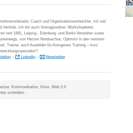
ernehmensberater, Coach und Organisationsentwickler, mit viel
 Vertrieb. Ich bin auch Vortragsredner, Workshopleiter,
er seit 1991, Leipzig-, Eilenburg- und Berlin-Versteher sowie
 unterwegs, von Herzen Nordsachse, Optimist in den meisten
raf, Trainer, auch Ausbilder für Autogenes Training – kurz:
ntwicklungsspezialist?
elefon
–
LinkedIn
–
Newslettter
nutzer
,
Kommunikation
,
Krise
,
Web 2.0
tar schreiben
-