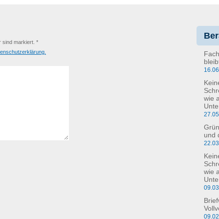
Ber
r sind markiert. *
enschutzerklärung.
Fach
blei
16.0
Kein
Schr
wie 
Unte
27.0
Grün
und 
22.0
Kein
Schre
wie 
Unte
09.0
Brie
Voll
09.0