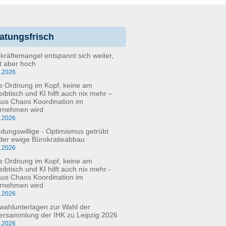
atungsfrisch
kräftemangel entspannt sich weiter,
bt aber hoch
6.2026
e Ordnung im Kopf, keine am
eibtisch und KI hilft auch nix mehr –
aus Chaos Koordination im
rnehmen wird
5.2026
dungswillige - Optimismus getrübt
der ewige Bürokratieabbau
3.2026
e Ordnung im Kopf, keine am
ibtisch und KI hilft auch nix mehr -
aus Chaos Koordination im
rnehmen wird
3.2026
fwahlunterlagen zur Wahl der
versammlung der IHK zu Leipzig 2026
2.2026