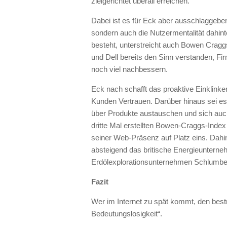
zielgerichtet überall erreichen.
Dabei ist es für Eck aber ausschlaggeben
sondern auch die Nutzermentalität dahin
besteht, unterstreicht auch Bowen Crag
und Dell bereits den Sinn verstanden, Fi
noch viel nachbessern.
Eck nach schafft das proaktive Einklink
Kunden Vertrauen. Darüber hinaus sei e
über Produkte austauschen und sich auch 
dritte Mal erstellten Bowen-Craggs-Inde
seiner Web-Präsenz auf Platz eins. Dah
absteigend das britische Energieuntern
Erdölexplorationsunternehmen Schlumberg
Fazit
Wer im Internet zu spät kommt, den bestra
Bedeutungslosigkeit“.