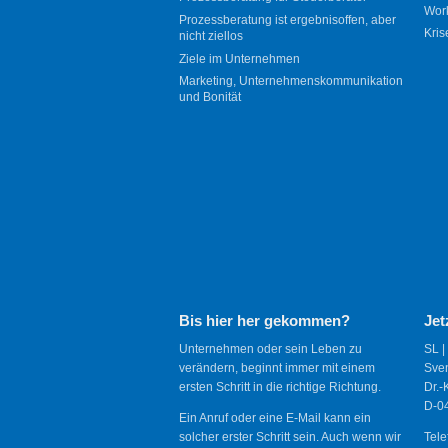
Wor
Prozessberatung ist ergebnisoffen, aber
Kris
nicht ziellos
Ziele im Unternehmen
Marketing, Unternehmenskommunikation
und Bonität
Bis hier her gekommen?
Jet
Unternehmen oder sein Leben zu
SL |
verändern, beginnt immer mit einem
Sve
ersten Schritt in die richtige Richtung.
Dr.-
D-04
Ein Anruf oder eine E-Mail kann ein
solcher erster Schritt sein. Auch wenn wir
Tele