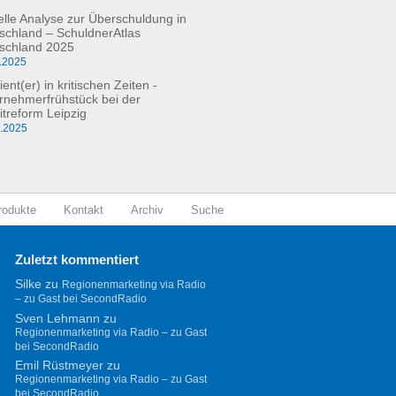
elle Analyse zur Überschuldung in
schland – SchuldnerAtlas
schland 2025
.2025
ient(er) in kritischen Zeiten -
rnehmerfrühstück bei der
itreform Leipzig
0.2025
rodukte
Kontakt
Archiv
Suche
Zuletzt kommentiert
Silke
zu
Regionenmarketing via Radio
– zu Gast bei SecondRadio
Sven Lehmann
zu
Regionenmarketing via Radio – zu Gast
bei SecondRadio
Emil Rüstmeyer
zu
Regionenmarketing via Radio – zu Gast
bei SecondRadio