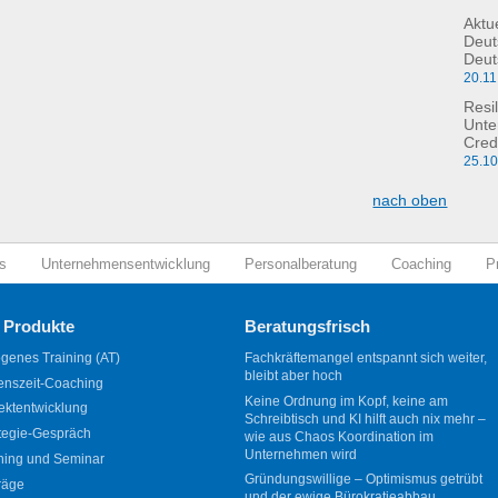
Aktu
Deut
Deut
20.11
Resil
Unte
Cred
25.1
nach oben
s
Unternehmensentwicklung
Personalberatung
Coaching
P
 Produkte
Beratungsfrisch
genes Training (AT)
Fachkräftemangel entspannt sich weiter,
bleibt aber hoch
enszeit-Coaching
Keine Ordnung im Kopf, keine am
ektentwicklung
Schreibtisch und KI hilft auch nix mehr –
tegie-Gespräch
wie aus Chaos Koordination im
Unternehmen wird
ning und Seminar
Gründungswillige – Optimismus getrübt
räge
und der ewige Bürokratieabbau