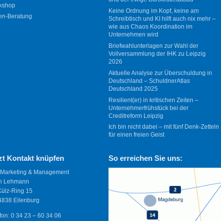
kshop
Keine Ordnung im Kopf, keine am
en-Beratung
Schreibtisch und KI hilft auch nix mehr –
wie aus Chaos Koordination im
Unternehmen wird
Briefwahlunterlagen zur Wahl der
Vollversammlung der IHK zu Leipzig
2026
Aktuelle Analyse zur Überschuldung in
Deutschland – SchuldnerAtlas
Deutschland 2025
Resilient(er) in kritischen Zeiten –
Unternehmerfrühstück bei der
Creditreform Leipzig
Ich bin nicht dabei – mit fünf Denk-Zetteln
für einen freien Geist
zt Kontakt knüpfen
So erreichen Sie uns:
 Marketing & Management
n Lehmann
Külz-Ring 15
838 Eilenburg
fon: 0 34 23 – 60 34 06