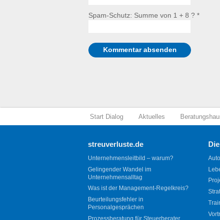
Spam-Schutz: Summe von 1 + 8 ?
*
Start Dialog
Aktuelles
Beratungshau
streuverluste.de
Die
Unternehmensleitbild – warum?
Auto
Gelingender Wandel im
Leb
Unternehmensalltag
Proj
Was ist der Management-Regelkreis?
Stra
Beurteilungsfehler in
Trai
Personalgesprächen
Vort
Prozessberatung für Steuerberater