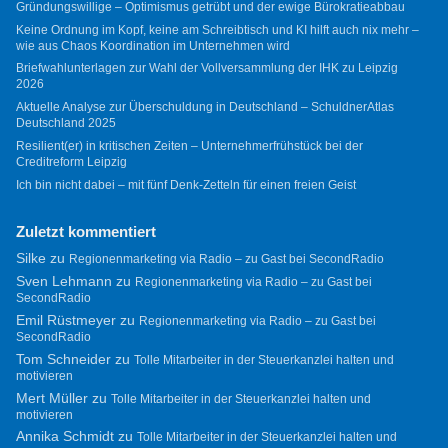
Gründungswillige – Optimismus getrübt und der ewige Bürokratieabbau
Keine Ordnung im Kopf, keine am Schreibtisch und KI hilft auch nix mehr –
wie aus Chaos Koordination im Unternehmen wird
Briefwahlunterlagen zur Wahl der Vollversammlung der IHK zu Leipzig
2026
Aktuelle Analyse zur Überschuldung in Deutschland – SchuldnerAtlas
Deutschland 2025
Resilient(er) in kritischen Zeiten – Unternehmerfrühstück bei der
Creditreform Leipzig
Ich bin nicht dabei – mit fünf Denk-Zetteln für einen freien Geist
Zuletzt kommentiert
Silke
zu
Regionenmarketing via Radio – zu Gast bei SecondRadio
Sven Lehmann
zu
Regionenmarketing via Radio – zu Gast bei
SecondRadio
Emil Rüstmeyer
zu
Regionenmarketing via Radio – zu Gast bei
SecondRadio
Tom Schneider
zu
Tolle Mitarbeiter in der Steuerkanzlei halten und
motivieren
Mert Müller
zu
Tolle Mitarbeiter in der Steuerkanzlei halten und
motivieren
Annika Schmidt
zu
Tolle Mitarbeiter in der Steuerkanzlei halten und