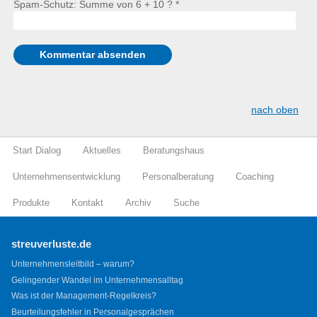
Spam-Schutz: Summe von 6 + 10 ?
*
nach oben
Start Dialog
Aktuelles
Beratungshaus
Unternehmensentwicklung
Personalberatung
Coaching
Produkte
Kontakt
Archiv
Suche
streuverluste.de
Unternehmensleitbild – warum?
Gelingender Wandel im Unternehmensalltag
Was ist der Management-Regelkreis?
Beurteilungsfehler in Personalgesprächen