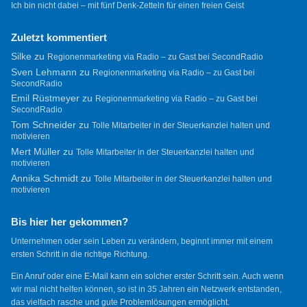
Ich bin nicht dabei – mit fünf Denk-Zetteln für einen freien Geist
Zuletzt kommentiert
Silke
zu
Regionenmarketing via Radio – zu Gast bei SecondRadio
Sven Lehmann
zu
Regionenmarketing via Radio – zu Gast bei
SecondRadio
Emil Rüstmeyer
zu
Regionenmarketing via Radio – zu Gast bei
SecondRadio
Tom Schneider
zu
Tolle Mitarbeiter in der Steuerkanzlei halten und
motivieren
Mert Müller
zu
Tolle Mitarbeiter in der Steuerkanzlei halten und
motivieren
Annika Schmidt
zu
Tolle Mitarbeiter in der Steuerkanzlei halten und
motivieren
Bis hier her gekommen?
Unternehmen oder sein Leben zu verändern, beginnt immer mit einem
ersten Schritt in die richtige Richtung.
Ein Anruf oder eine E-Mail kann ein solcher erster Schritt sein. Auch wenn
wir mal nicht helfen können, so ist in 35 Jahren ein Netzwerk entstanden,
das vielfach rasche und gute Problemlösungen ermöglicht.