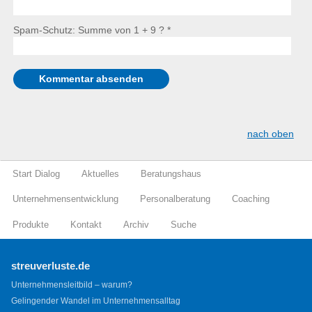
Spam-Schutz: Summe von 1 + 9 ?
*
nach oben
Start Dialog
Aktuelles
Beratungshaus
Unternehmensentwicklung
Personalberatung
Coaching
Produkte
Kontakt
Archiv
Suche
streuverluste.de
Unternehmensleitbild – warum?
Gelingender Wandel im Unternehmensalltag