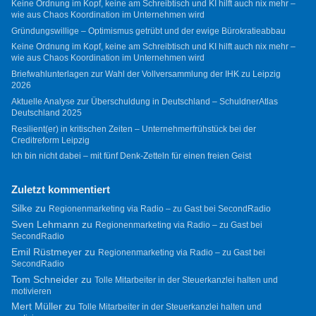
Keine Ordnung im Kopf, keine am Schreibtisch und KI hilft auch nix mehr –
wie aus Chaos Koordination im Unternehmen wird
Gründungswillige – Optimismus getrübt und der ewige Bürokratieabbau
Keine Ordnung im Kopf, keine am Schreibtisch und KI hilft auch nix mehr –
wie aus Chaos Koordination im Unternehmen wird
Briefwahlunterlagen zur Wahl der Vollversammlung der IHK zu Leipzig
2026
Aktuelle Analyse zur Überschuldung in Deutschland – SchuldnerAtlas
Deutschland 2025
Resilient(er) in kritischen Zeiten – Unternehmerfrühstück bei der
Creditreform Leipzig
Ich bin nicht dabei – mit fünf Denk-Zetteln für einen freien Geist
Zuletzt kommentiert
Silke
zu
Regionenmarketing via Radio – zu Gast bei SecondRadio
Sven Lehmann
zu
Regionenmarketing via Radio – zu Gast bei
SecondRadio
Emil Rüstmeyer
zu
Regionenmarketing via Radio – zu Gast bei
SecondRadio
Tom Schneider
zu
Tolle Mitarbeiter in der Steuerkanzlei halten und
motivieren
Mert Müller
zu
Tolle Mitarbeiter in der Steuerkanzlei halten und