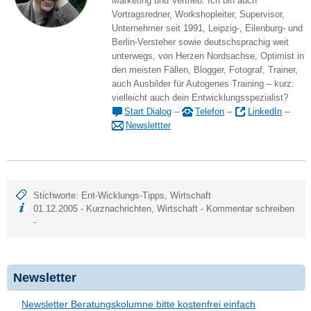
Marketing und Vertrieb. Ich bin auch
Vortragsredner, Workshopleiter, Supervisor,
Unternehmer seit 1991, Leipzig-, Eilenburg- und
Berlin-Versteher sowie deutschsprachig weit
unterwegs, von Herzen Nordsachse, Optimist in
den meisten Fällen, Blogger, Fotograf, Trainer,
auch Ausbilder für Autogenes Training – kurz:
vielleicht auch dein Entwicklungsspezialist?
Start Dialog
–
Telefon
–
LinkedIn
–
Newslettter
Stichworte:
Ent-Wicklungs-Tipps
,
Wirtschaft
01.12.2005 -
Kurznachrichten
,
Wirtschaft
-
Kommentar schreiben
-
Newsletter
Newsletter Beratungskolumne bitte kostenfrei einfach