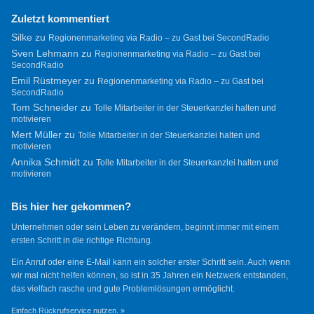
Zuletzt kommentiert
Silke
zu
Regionenmarketing via Radio – zu Gast bei SecondRadio
Sven Lehmann
zu
Regionenmarketing via Radio – zu Gast bei
SecondRadio
Emil Rüstmeyer
zu
Regionenmarketing via Radio – zu Gast bei
SecondRadio
Tom Schneider
zu
Tolle Mitarbeiter in der Steuerkanzlei halten und
motivieren
Mert Müller
zu
Tolle Mitarbeiter in der Steuerkanzlei halten und
motivieren
Annika Schmidt
zu
Tolle Mitarbeiter in der Steuerkanzlei halten und
motivieren
Bis hier her gekommen?
Unternehmen oder sein Leben zu verändern, beginnt immer mit einem
ersten Schritt in die richtige Richtung.
Ein Anruf oder eine E-Mail kann ein solcher erster Schritt sein. Auch wenn
wir mal nicht helfen können, so ist in 35 Jahren ein Netzwerk entstanden,
das vielfach rasche und gute Problemlösungen ermöglicht.
Einfach Rückrufservice nutzen. »