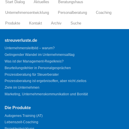
Start Dialog
Aktuelles
Beratungshaus
Unternehmensentwicklung
Personalberatung
Coaching
Produkte
Kontakt
Archiv
Suche
streuverluste.de
Unternehmensleitbild – warum?
Gelingender Wandel im Unternehmensalltag
Was ist der Management-Regelkreis?
Beurteilungsfehler in Personalgesprächen
Prozessberatung für Steuerberater
Prozessberatung ist ergebnisoffen, aber nicht ziellos
Ziele im Unternehmen
Marketing, Unternehmenskommunikation und Bonität
Die Produkte
Autogenes Training (AT)
Lebenszeit-Coaching
Projektentwicklung