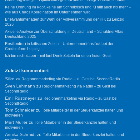
Gründungswillige – Optimismus getrübt und der ewige Bürokratieabbau
Keine Ordnung im Kopf, keine am Schreibtisch und KI hilft auch nix mehr –
wie aus Chaos Koordination im Unternehmen wird
Briefwahlunterlagen zur Wahl der Vollversammlung der IHK zu Leipzig
2026
Aktuelle Analyse zur Überschuldung in Deutschland – SchuldnerAtlas
Deutschland 2025
Resilient(er) in kritischen Zeiten – Unternehmerfrühstück bei der
Creditreform Leipzig
Ich bin nicht dabei – mit fünf Denk-Zetteln für einen freien Geist
Zuletzt kommentiert
Silke
zu
Regionenmarketing via Radio – zu Gast bei SecondRadio
Sven Lehmann
zu
Regionenmarketing via Radio – zu Gast bei
SecondRadio
Emil Rüstmeyer
zu
Regionenmarketing via Radio – zu Gast bei
SecondRadio
Tom Schneider
zu
Tolle Mitarbeiter in der Steuerkanzlei halten und
motivieren
Mert Müller
zu
Tolle Mitarbeiter in der Steuerkanzlei halten und
motivieren
Annika Schmidt
zu
Tolle Mitarbeiter in der Steuerkanzlei halten und
motivieren