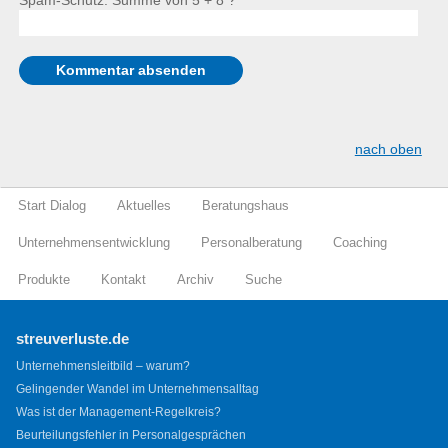
Spam-Schutz: Summe von 5 + 8 ?
*
nach oben
Start Dialog
Aktuelles
Beratungshaus
Unternehmensentwicklung
Personalberatung
Coaching
Produkte
Kontakt
Archiv
Suche
streuverluste.de
Unternehmensleitbild – warum?
Gelingender Wandel im Unternehmensalltag
Was ist der Management-Regelkreis?
Beurteilungsfehler in Personalgesprächen