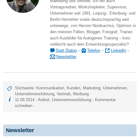
Marketing und Vertrieb. Ich bin auch
Vortragsredner, Workshopleiter, Supervisor,
Unternehmer seit 1991, Leipzig-, Eilenburg- und
Berlin-Versteher sowie deutschsprachig weit
unterwegs, von Herzen Nordsachse, Optimist in
den meisten Fällen, Blogger, Fotograf, Trainer,
auch Ausbilder für Autogenes Training – kurz:
vielleicht auch dein Entwicklungsspezialist?
Start Dialog
–
Telefon
–
LinkedIn
–
Newslettter
Stichworte:
Kommunikation
,
Kunden
,
Marketing
,
Unternehmen
,
Unternehmensführung
,
Vertrieb
,
Werbung
11.09.2014 -
Artikel
,
Unternehmensführung
-
Kommentar
schreiben
-
Newsletter