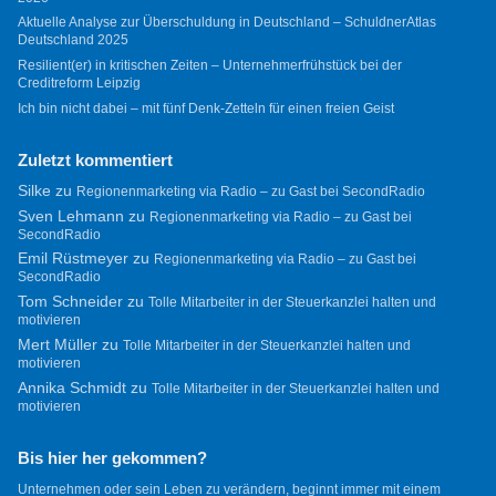
Aktuelle Analyse zur Überschuldung in Deutschland – SchuldnerAtlas
Deutschland 2025
Resilient(er) in kritischen Zeiten – Unternehmerfrühstück bei der
Creditreform Leipzig
Ich bin nicht dabei – mit fünf Denk-Zetteln für einen freien Geist
Zuletzt kommentiert
Silke
zu
Regionenmarketing via Radio – zu Gast bei SecondRadio
Sven Lehmann
zu
Regionenmarketing via Radio – zu Gast bei
SecondRadio
Emil Rüstmeyer
zu
Regionenmarketing via Radio – zu Gast bei
SecondRadio
Tom Schneider
zu
Tolle Mitarbeiter in der Steuerkanzlei halten und
motivieren
Mert Müller
zu
Tolle Mitarbeiter in der Steuerkanzlei halten und
motivieren
Annika Schmidt
zu
Tolle Mitarbeiter in der Steuerkanzlei halten und
motivieren
Bis hier her gekommen?
Unternehmen oder sein Leben zu verändern, beginnt immer mit einem