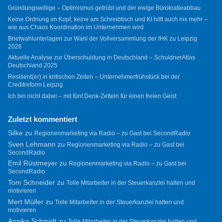
Gründungswillige – Optimismus getrübt und der ewige Bürokratieabbau
Keine Ordnung im Kopf, keine am Schreibtisch und KI hilft auch nix mehr –
wie aus Chaos Koordination im Unternehmen wird
Briefwahlunterlagen zur Wahl der Vollversammlung der IHK zu Leipzig
2026
Aktuelle Analyse zur Überschuldung in Deutschland – SchuldnerAtlas
Deutschland 2025
Resilient(er) in kritischen Zeiten – Unternehmerfrühstück bei der
Creditreform Leipzig
Ich bin nicht dabei – mit fünf Denk-Zetteln für einen freien Geist
Zuletzt kommentiert
Silke
zu
Regionenmarketing via Radio – zu Gast bei SecondRadio
Sven Lehmann
zu
Regionenmarketing via Radio – zu Gast bei
SecondRadio
Emil Rüstmeyer
zu
Regionenmarketing via Radio – zu Gast bei
SecondRadio
Tom Schneider
zu
Tolle Mitarbeiter in der Steuerkanzlei halten und
motivieren
Mert Müller
zu
Tolle Mitarbeiter in der Steuerkanzlei halten und
motivieren
Annika Schmidt
zu
Tolle Mitarbeiter in der Steuerkanzlei halten und