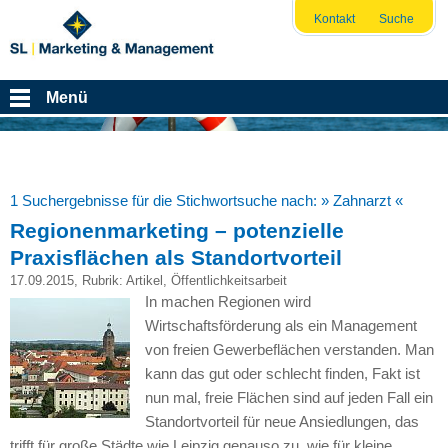
Kontakt
Suche
Menü
1 Suchergebnisse für die Stichwortsuche nach:
» Zahnarzt «
Regionenmarketing – potenzielle
Praxisflächen als Standortvorteil
17.09.2015
, Rubrik:
Artikel
,
Öffentlichkeitsarbeit
In machen Regionen wird
Wirtschaftsförderung als ein Management
von freien Gewerbeflächen verstanden. Man
kann das gut oder schlecht finden, Fakt ist
nun mal, freie Flächen sind auf jeden Fall ein
Standortvorteil für neue Ansiedlungen, das
trifft für große Städte wie Leipzig genauso zu, wie für kleine