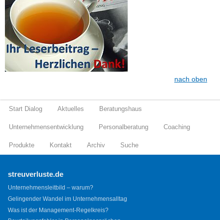
nach oben
Start Dialog
Aktuelles
Beratungshaus
Unternehmensentwicklung
Personalberatung
Coaching
Produkte
Kontakt
Archiv
Suche
streuverluste.de
Unternehmensleitbild – warum?
Gelingender Wandel im Unternehmensalltag
Was ist der Management-Regelkreis?