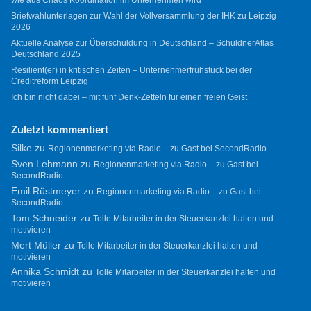
wie aus Chaos Koordination im Unternehmen wird
Briefwahlunterlagen zur Wahl der Vollversammlung der IHK zu Leipzig
2026
Aktuelle Analyse zur Überschuldung in Deutschland – SchuldnerAtlas
Deutschland 2025
Resilient(er) in kritischen Zeiten – Unternehmerfrühstück bei der
Creditreform Leipzig
Ich bin nicht dabei – mit fünf Denk-Zetteln für einen freien Geist
Zuletzt kommentiert
Silke
zu
Regionenmarketing via Radio – zu Gast bei SecondRadio
Sven Lehmann
zu
Regionenmarketing via Radio – zu Gast bei
SecondRadio
Emil Rüstmeyer
zu
Regionenmarketing via Radio – zu Gast bei
SecondRadio
Tom Schneider
zu
Tolle Mitarbeiter in der Steuerkanzlei halten und
motivieren
Mert Müller
zu
Tolle Mitarbeiter in der Steuerkanzlei halten und
motivieren
Annika Schmidt
zu
Tolle Mitarbeiter in der Steuerkanzlei halten und
motivieren