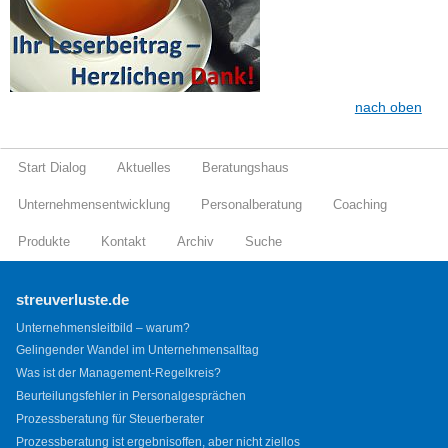
nach oben
Start Dialog
Aktuelles
Beratungshaus
Unternehmensentwicklung
Personalberatung
Coaching
Produkte
Kontakt
Archiv
Suche
streuverluste.de
Unternehmensleitbild – warum?
Gelingender Wandel im Unternehmensalltag
Was ist der Management-Regelkreis?
Beurteilungsfehler in Personalgesprächen
Prozessberatung für Steuerberater
Prozessberatung ist ergebnisoffen, aber nicht ziellos