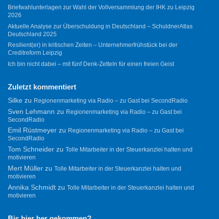
Briefwahlunterlagen zur Wahl der Vollversammlung der IHK zu Leipzig
2026
Aktuelle Analyse zur Überschuldung in Deutschland – SchuldnerAtlas
Deutschland 2025
Resilient(er) in kritischen Zeiten – Unternehmerfrühstück bei der
Creditreform Leipzig
Ich bin nicht dabei – mit fünf Denk-Zetteln für einen freien Geist
Zuletzt kommentiert
Silke
zu
Regionenmarketing via Radio – zu Gast bei SecondRadio
Sven Lehmann
zu
Regionenmarketing via Radio – zu Gast bei
SecondRadio
Emil Rüstmeyer
zu
Regionenmarketing via Radio – zu Gast bei
SecondRadio
Tom Schneider
zu
Tolle Mitarbeiter in der Steuerkanzlei halten und
motivieren
Mert Müller
zu
Tolle Mitarbeiter in der Steuerkanzlei halten und
motivieren
Annika Schmidt
zu
Tolle Mitarbeiter in der Steuerkanzlei halten und
motivieren
Bis hier her gekommen?