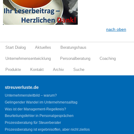
nach oben
Start Dialog
Aktuelles
Beratungshaus
Unternehmensentwicklung
Personalberatung
Coaching
Produkte
Kontakt
Archiv
Suche
streuverluste.de
Unternehmensleitbild – warum?
Gelingender Wandel im Unternehmensalltag
Was ist der Management-Regelkreis?
Beurteilungsfehler in Personalgesprächen
Prozessberatung für Steuerberater
Prozessberatung ist ergebnisoffen, aber nicht ziellos