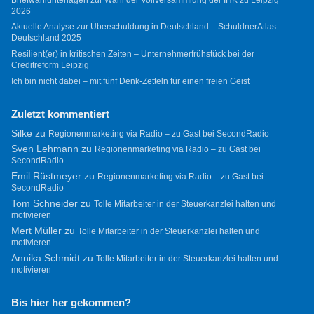
2026
Aktuelle Analyse zur Überschuldung in Deutschland – SchuldnerAtlas
Deutschland 2025
Resilient(er) in kritischen Zeiten – Unternehmerfrühstück bei der
Creditreform Leipzig
Ich bin nicht dabei – mit fünf Denk-Zetteln für einen freien Geist
Zuletzt kommentiert
Silke
zu
Regionenmarketing via Radio – zu Gast bei SecondRadio
Sven Lehmann
zu
Regionenmarketing via Radio – zu Gast bei
SecondRadio
Emil Rüstmeyer
zu
Regionenmarketing via Radio – zu Gast bei
SecondRadio
Tom Schneider
zu
Tolle Mitarbeiter in der Steuerkanzlei halten und
motivieren
Mert Müller
zu
Tolle Mitarbeiter in der Steuerkanzlei halten und
motivieren
Annika Schmidt
zu
Tolle Mitarbeiter in der Steuerkanzlei halten und
motivieren
Bis hier her gekommen?