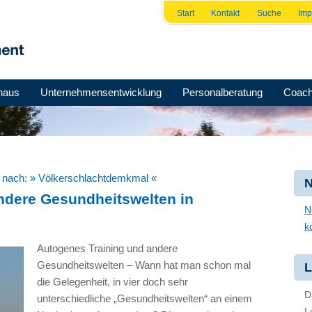
Start
Kontakt
Suche
Im
haus
Unternehmensentwicklung
Personalberatung
Coach
e nach:
» Völkerschlachtdemkmal «
N
ndere Gesundheitswelten in
N
k
Autogenes Training und andere
Gesundheitswelten – Wann hat man schon mal
L
die Gelegenheit, in vier doch sehr
D
unterschiedliche „Gesundheitswelten“ an einem
L