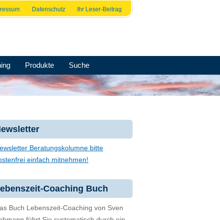
pressum
Datenschutz
Ihr Leser-Beitrag
ing
Produkte
Suche
ewsletter
ewsletter Beratungskolumne bitte
ostenfrei einfach mitnehmen!
ebenszeit-Coaching Buch
as Buch Lebenszeit-Coaching von Sven
ehmann führt Sie systematisch durch ein