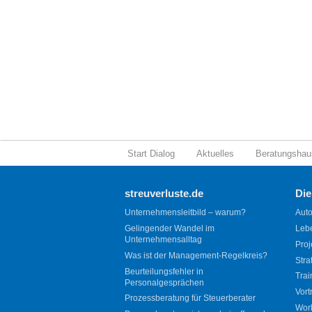
Start Dialog
Aktuelles
Beratungshau
streuverluste.de
Die
Unternehmensleitbild – warum?
Auto
Gelingender Wandel im
Leb
Unternehmensalltag
Proj
Was ist der Management-Regelkreis?
Stra
Beurteilungsfehler in
Trai
Personalgesprächen
Vort
Prozessberatung für Steuerberater
Wor