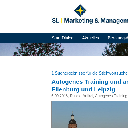
Start Dialog
Aktuelles
Beratungs
1 Suchergebnisse für die Stichwortsuch
Autogenes Training und a
Eilenburg und Leipzig
5.09.2018
, Rubrik:
Artikel
,
Autogenes Training