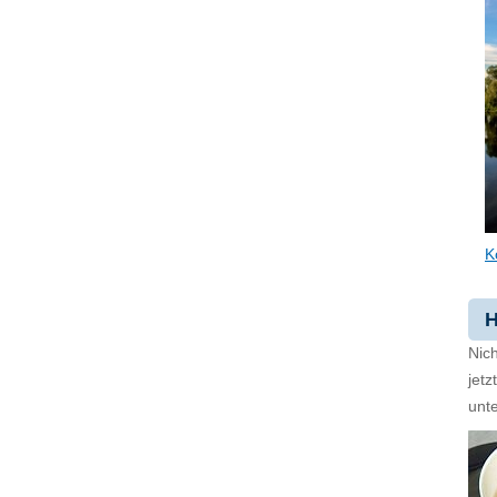
K
H
Nich
jet
unte