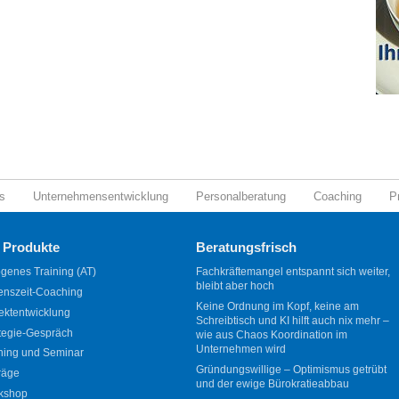
s
Unternehmensentwicklung
Personalberatung
Coaching
P
 Produkte
Beratungsfrisch
genes Training (AT)
Fachkräftemangel entspannt sich weiter,
bleibt aber hoch
enszeit-Coaching
Keine Ordnung im Kopf, keine am
ektentwicklung
Schreibtisch und KI hilft auch nix mehr –
tegie-Gespräch
wie aus Chaos Koordination im
Unternehmen wird
ning und Seminar
Gründungswillige – Optimismus getrübt
räge
und der ewige Bürokratieabbau
kshop