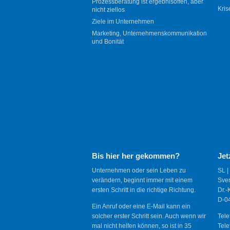
Prozessberatung ist ergebnisoffen, aber
Kris
nicht ziellos
Ziele im Unternehmen
Marketing, Unternehmenskommunikation
und Bonität
Bis hier her gekommen?
Jet
Unternehmen oder sein Leben zu
SL |
verändern, beginnt immer mit einem
Sve
ersten Schritt in die richtige Richtung.
Dr.-
D-04
Ein Anruf oder eine E-Mail kann ein
solcher erster Schritt sein. Auch wenn wir
Tele
mal nicht helfen können, so ist in 35
Tele