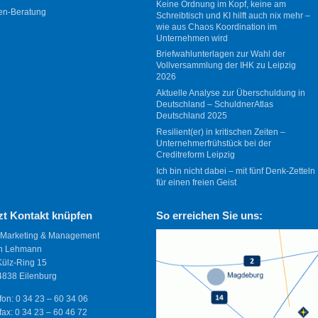
Keine Ordnung im Kopf, keine am
en-Beratung
Schreibtisch und KI hilft auch nix mehr –
wie aus Chaos Koordination im
Unternehmen wird
Briefwahlunterlagen zur Wahl der
Vollversammlung der IHK zu Leipzig
2026
Aktuelle Analyse zur Überschuldung in
Deutschland – SchuldnerAtlas
Deutschland 2025
Resilient(er) in kritischen Zeiten –
Unternehmerfrühstück bei der
Creditreform Leipzig
Ich bin nicht dabei – mit fünf Denk-Zetteln
für einen freien Geist
zt Kontakt knüpfen
So erreichen Sie uns:
 Marketing & Management
n Lehmann
Külz-Ring 15
838 Eilenburg
fon: 0 34 23 – 60 34 06
fax: 0 34 23 – 60 46 72