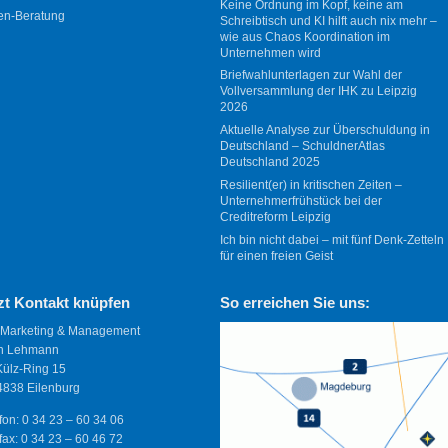
Keine Ordnung im Kopf, keine am
en-Beratung
Schreibtisch und KI hilft auch nix mehr –
wie aus Chaos Koordination im
Unternehmen wird
Briefwahlunterlagen zur Wahl der
Vollversammlung der IHK zu Leipzig
2026
Aktuelle Analyse zur Überschuldung in
Deutschland – SchuldnerAtlas
Deutschland 2025
Resilient(er) in kritischen Zeiten –
Unternehmerfrühstück bei der
Creditreform Leipzig
Ich bin nicht dabei – mit fünf Denk-Zetteln
für einen freien Geist
zt Kontakt knüpfen
So erreichen Sie uns:
 Marketing & Management
n Lehmann
Külz-Ring 15
838 Eilenburg
fon: 0 34 23 – 60 34 06
fax: 0 34 23 – 60 46 72