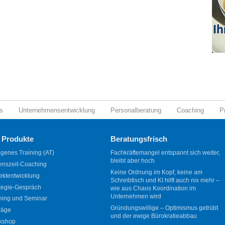
s
Unternehmensentwicklung
Personalberatung
Coaching
P
 Produkte
Beratungsfrisch
genes Training (AT)
Fachkräftemangel entspannt sich weiter,
bleibt aber hoch
enszeit-Coaching
Keine Ordnung im Kopf, keine am
ektentwicklung
Schreibtisch und KI hilft auch nix mehr –
tegie-Gespräch
wie aus Chaos Koordination im
Unternehmen wird
ning und Seminar
Gründungswillige – Optimismus getrübt
räge
und der ewige Bürokratieabbau
kshop