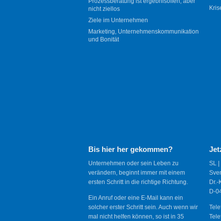
Prozessberatung ist ergebnisoffen, aber
Kris
nicht ziellos
Ziele im Unternehmen
Marketing, Unternehmenskommunikation
und Bonität
Bis hier her gekommen?
Jet
Unternehmen oder sein Leben zu
SL |
verändern, beginnt immer mit einem
Sve
ersten Schritt in die richtige Richtung.
Dr.-
D-04
Ein Anruf oder eine E-Mail kann ein
solcher erster Schritt sein. Auch wenn wir
Tele
mal nicht helfen können, so ist in 35
Tele