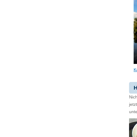
K
H
Nich
jet
unte