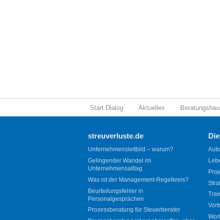
Start Dialog
Aktuelles
Beratungshau
streuverluste.de
Die
Unternehmensleitbild – warum?
Auto
Gelingender Wandel im
Leb
Unternehmensalltag
Proj
Was ist der Management-Regelkreis?
Stra
Beurteilungsfehler in
Trai
Personalgesprächen
Vort
Prozessberatung für Steuerberater
Wor