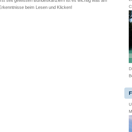
erst seit gewissen Bundeskanzlern ist es wichtig was am
C
Erkenntnisse beim Lesen und Klicken!
D
B
F
U
M