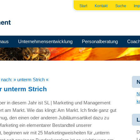
Start
Kontakt
Suche
Im
haus
Unternehmensentwicklung
Personalberatung
Coach
e nach:
» unterm Strich «
N
r unterm Strich
N
k
er in diesem Jahr ist SL | Marketing und Management
ert am Markt. Wie das klingt: Am Markt. Ich finde ganz gut
enug, den einen oder anderen Jubiläumsartikel dazu zu
L
Marketing ein elementarer Bestandteil unserer
D
st, beginnen wir mit 25 Marketingweisheiten für „unterm
L