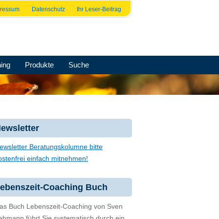
pressum
Datenschutz
Ihr Leser-Beitrag
ing
Produkte
Suche
ewsletter
ewsletter Beratungskolumne bitte
ostenfrei einfach mitnehmen!
ebenszeit-Coaching Buch
as Buch Lebenszeit-Coaching von Sven
ehmann führt Sie systematisch durch ein