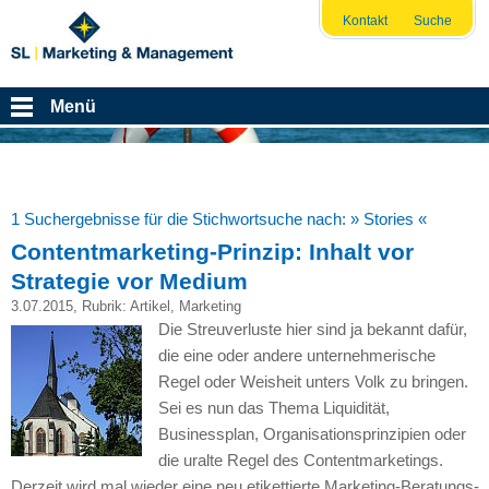
Kontakt
Suche
Menü
1 Suchergebnisse für die Stichwortsuche nach:
» Stories «
Contentmarketing-Prinzip: Inhalt vor
Strategie vor Medium
3.07.2015
, Rubrik:
Artikel
,
Marketing
Die Streuverluste hier sind ja bekannt dafür,
die eine oder andere unternehmerische
Regel oder Weisheit unters Volk zu bringen.
Sei es nun das Thema Liquidität,
Businessplan, Organisationsprinzipien oder
die uralte Regel des Contentmarketings.
Derzeit wird mal wieder eine neu etikettierte Marketing-Beratungs-