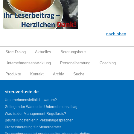
nach oben
Start Dialog
Aktuelles
Beratungshaus
Unternehmensentwicklung
Personalberatung
Coaching
Produkte
Kontakt
Archiv
Suche
streuverluste.de
Unternehmensleitbild – warum?
Gelingender Wandel im Unternehmensalltag
Was ist der Management-Regelkreis?
Beurteilungsfehler in Personalgesprächen
Prozessberatung für Steuerberater
Prozessberatung ist ergebnisoffen, aber nicht ziellos