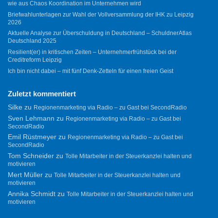
wie aus Chaos Koordination im Unternehmen wird
Briefwahlunterlagen zur Wahl der Vollversammlung der IHK zu Leipzig
2026
Aktuelle Analyse zur Überschuldung in Deutschland – SchuldnerAtlas
Deutschland 2025
Resilient(er) in kritischen Zeiten – Unternehmerfrühstück bei der
Creditreform Leipzig
Ich bin nicht dabei – mit fünf Denk-Zetteln für einen freien Geist
Zuletzt kommentiert
Silke
zu
Regionenmarketing via Radio – zu Gast bei SecondRadio
Sven Lehmann
zu
Regionenmarketing via Radio – zu Gast bei
SecondRadio
Emil Rüstmeyer
zu
Regionenmarketing via Radio – zu Gast bei
SecondRadio
Tom Schneider
zu
Tolle Mitarbeiter in der Steuerkanzlei halten und
motivieren
Mert Müller
zu
Tolle Mitarbeiter in der Steuerkanzlei halten und
motivieren
Annika Schmidt
zu
Tolle Mitarbeiter in der Steuerkanzlei halten und
motivieren