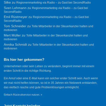
Silke
zu
Regionenmarketing via Radio – zu Gast bei SecondRadio
Sven Lehmann
zu
Regionenmarketing via Radio – zu Gast bei
SecondRadio
Emil Rüstmeyer
zu
Regionenmarketing via Radio – zu Gast bei
SecondRadio
Tom Schneider
zu
Tolle Mitarbeiter in der Steuerkanzlei halten und
motivieren
Mert Müller
zu
Tolle Mitarbeiter in der Steuerkanzlei halten und
motivieren
Annika Schmidt
zu
Tolle Mitarbeiter in der Steuerkanzlei halten und
motivieren
Bis hier her gekommen?
Unternehmen oder sein Leben zu verändern, beginnt immer mit einem
ersten Schritt in die richtige Richtung.
Ein Anruf oder eine E-Mail kann ein solcher erster Schritt sein. Auch wenn
wir mal nicht helfen können, so ist in 35 Jahren ein Netzwerk entstanden,
das vielfach rasche und gute Problemlösungen ermöglicht.
Einfach Rückrufservice nutzen. »
Jetzt Kontakt knüpfen