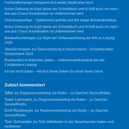
Fachkräftemangel entspannt sich weiter, bleibt aber hoch
Keine Ordnung im Kopf, keine am Schreibtisch und KI hilft auch nix mehr –
wie aus Chaos Koordination im Unternehmen wird
Gründungswillige – Optimismus getrübt und der ewige Bürokratieabbau
Keine Ordnung im Kopf, keine am Schreibtisch und KI hilft auch nix mehr –
wie aus Chaos Koordination im Unternehmen wird
Briefwahlunterlagen zur Wahl der Vollversammlung der IHK zu Leipzig
2026
Aktuelle Analyse zur Überschuldung in Deutschland – SchuldnerAtlas
Deutschland 2025
Resilient(er) in kritischen Zeiten – Unternehmerfrühstück bei der
Creditreform Leipzig
Ich bin nicht dabei – mit fünf Denk-Zetteln für einen freien Geist
Zuletzt kommentiert
Silke
zu
Regionenmarketing via Radio – zu Gast bei SecondRadio
Sven Lehmann
zu
Regionenmarketing via Radio – zu Gast bei
SecondRadio
Emil Rüstmeyer
zu
Regionenmarketing via Radio – zu Gast bei
SecondRadio
Tom Schneider
zu
Tolle Mitarbeiter in der Steuerkanzlei halten und
motivieren