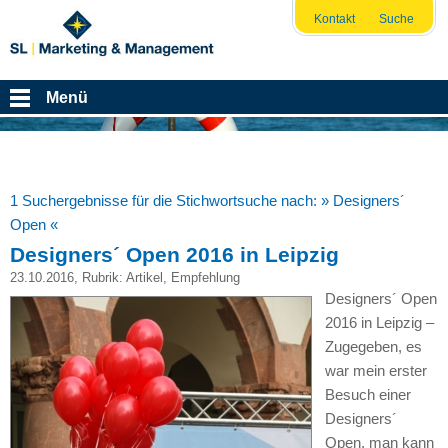
Kontakt
Suche
Menü
1 Suchergebnisse für die Stichwortsuche nach:
» Designers´
Open «
Designers´ Open 2016 in Leipzig
23.10.2016
, Rubrik:
Artikel
,
Empfehlung
Designers´ Open
2016 in Leipzig –
Zugegeben, es
war mein erster
Besuch einer
Designers´
Open, man kann