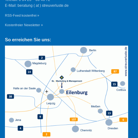
E-Mail: beratung ( at ) streuverluste.de
RSS-Feed kostenfrei »
Kostenfreier Newsletter »
So erreichen Sie uns: