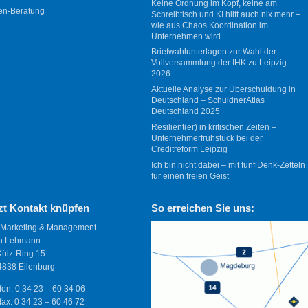
Keine Ordnung im Kopf, keine am
en-Beratung
Schreibtisch und KI hilft auch nix mehr –
wie aus Chaos Koordination im
Unternehmen wird
Briefwahlunterlagen zur Wahl der
Vollversammlung der IHK zu Leipzig
2026
Aktuelle Analyse zur Überschuldung in
Deutschland – SchuldnerAtlas
Deutschland 2025
Resilient(er) in kritischen Zeiten –
Unternehmerfrühstück bei der
Creditreform Leipzig
Ich bin nicht dabei – mit fünf Denk-Zetteln
für einen freien Geist
zt Kontakt knüpfen
So erreichen Sie uns:
 Marketing & Management
n Lehmann
Külz-Ring 15
838 Eilenburg
fon: 0 34 23 – 60 34 06
fax: 0 34 23 – 60 46 72