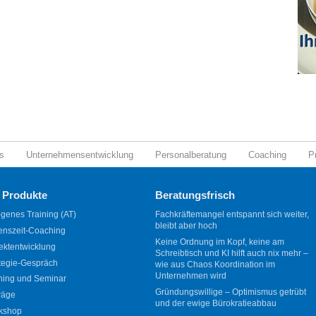
s
Unternehmensentwicklung
Personalberatung
Coaching
P
 Produkte
Beratungsfrisch
genes Training (AT)
Fachkräftemangel entspannt sich weiter,
bleibt aber hoch
enszeit-Coaching
Keine Ordnung im Kopf, keine am
ektentwicklung
Schreibtisch und KI hilft auch nix mehr –
tegie-Gespräch
wie aus Chaos Koordination im
Unternehmen wird
ning und Seminar
Gründungswillige – Optimismus getrübt
räge
und der ewige Bürokratieabbau
kshop