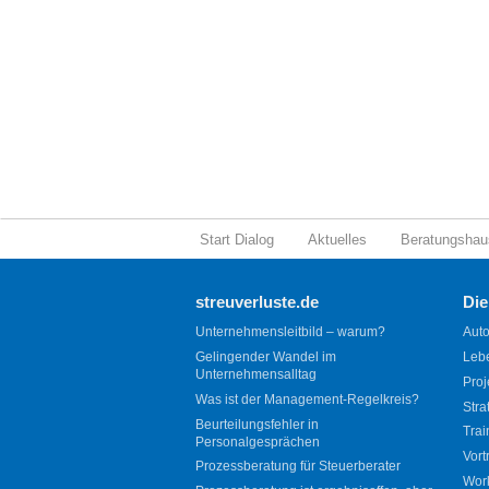
Start Dialog
Aktuelles
Beratungshau
streuverluste.de
Die
Unternehmensleitbild – warum?
Auto
Gelingender Wandel im
Leb
Unternehmensalltag
Proj
Was ist der Management-Regelkreis?
Stra
Beurteilungsfehler in
Trai
Personalgesprächen
Vort
Prozessberatung für Steuerberater
Wor