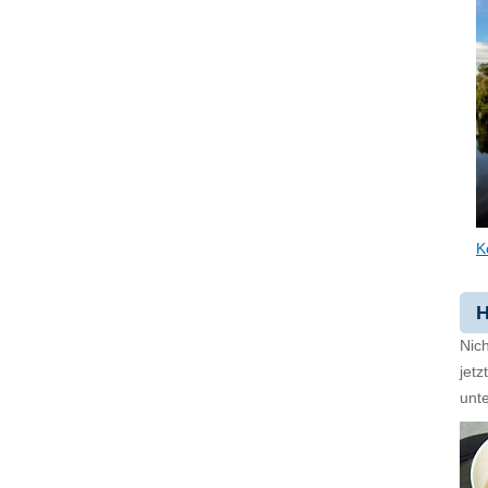
K
H
Nich
jet
unte