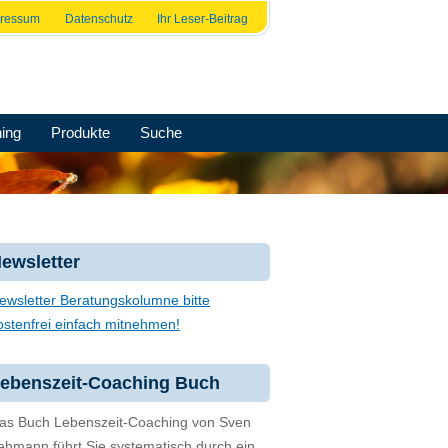
pressum
Datenschutz
Ihr Leser-Beitrag
ing
Produkte
Suche
ewsletter
ewsletter Beratungskolumne bitte
ostenfrei einfach mitnehmen!
ebenszeit-Coaching Buch
as Buch Lebenszeit-Coaching von Sven
ehmann führt Sie systematisch durch ein