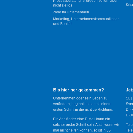
Prozessberatung ist ergebnisoffen, aber
Kris
nicht ziellos
Ziele im Unternehmen
Marketing, Unternehmenskommunikation
und Bonität
Bis hier her gekommen?
Jet
Unternehmen oder sein Leben zu
SL |
verändern, beginnt immer mit einem
Sve
ersten Schritt in die richtige Richtung.
Dr.-
D-04
Ein Anruf oder eine E-Mail kann ein
solcher erster Schritt sein. Auch wenn wir
Tele
mal nicht helfen können, so ist in 35
Tele