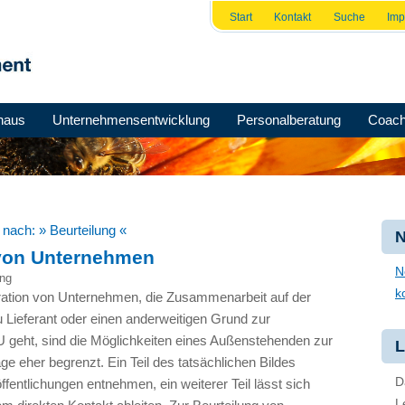
Start
Kontakt
Suche
Im
haus
Unternehmensentwicklung
Personalberatung
Coach
e nach:
» Beurteilung «
N
 von Unternehmen
N
ng
k
tion von Unternehmen, die Zusammenarbeit auf der
Lieferant oder einen anderweitigen Grund zur
U
geht, sind die Möglichkeiten eines Außenstehenden zur
L
e eher begrenzt. Ein Teil des tatsächlichen Bildes
D
fentlichungen entnehmen, ein weiterer Teil lässt sich
L