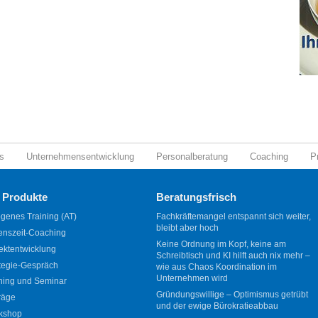
s
Unternehmensentwicklung
Personalberatung
Coaching
P
 Produkte
Beratungsfrisch
genes Training (AT)
Fachkräftemangel entspannt sich weiter,
bleibt aber hoch
enszeit-Coaching
Keine Ordnung im Kopf, keine am
ektentwicklung
Schreibtisch und KI hilft auch nix mehr –
tegie-Gespräch
wie aus Chaos Koordination im
Unternehmen wird
ning und Seminar
Gründungswillige – Optimismus getrübt
räge
und der ewige Bürokratieabbau
kshop