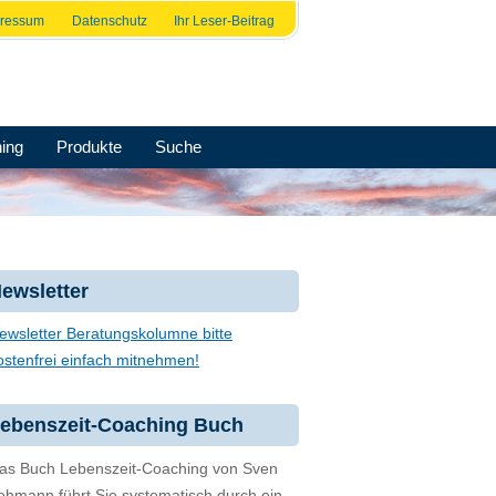
pressum
Datenschutz
Ihr Leser-Beitrag
ing
Produkte
Suche
ewsletter
ewsletter Beratungskolumne bitte
ostenfrei einfach mitnehmen!
ebenszeit-Coaching Buch
as Buch Lebenszeit-Coaching von Sven
ehmann führt Sie systematisch durch ein