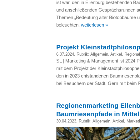
ist war, den in Eilenburg bestehenden B
und anschließenden Gesprächsrunden au
Themen „Bedeutung alter Biotopbäume und
beleuchten.
weiterlesen »
Projekt Kleinstadtphiloso
6.07.2024
, Rubrik:
Allgemein
,
Artikel
,
Regional
SL | Marketing & Management ist 2024 P
mit dem Projekt der Kleinstadtphilosophen
den in 2023 entstandenen Baumriesenpfad
bei Besuchern der Stadt. Gern mit beim P
Regionenmarketing Eilen
Baumriesenpfade in Mittel
30.04.2023
, Rubrik:
Allgemein
,
Artikel
,
Market