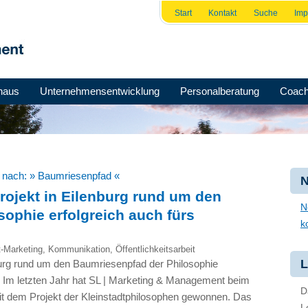
Start
Kontakt
Suche
Im
haus
Unternehmensentwicklung
Personalberatung
Coach
e nach:
» Baumriesenpfad «
N
rojekt in Eilenburg rund um den
N
ophie erfolgreich auch fürs
k
t-Marketing
,
Kommunikation
,
Öffentlichkeitsarbeit
L
nburg rund um den Baumriesenpfad der Philosophie
! Im letzten Jahr hat SL | Marketing & Management beim
D
t dem Projekt der Kleinstadtphilosophen gewonnen. Das
L