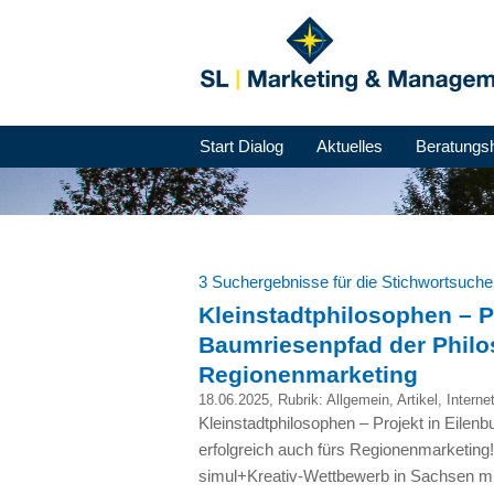
Start Dialog
Aktuelles
Beratungs
3 Suchergebnisse für die Stichwortsuch
Kleinstadtphilosophen – P
Baumriesenpfad der Philos
Regionenmarketing
18.06.2025
, Rubrik:
Allgemein
,
Artikel
,
Interne
Kleinstadtphilosophen – Projekt in Eile
erfolgreich auch fürs Regionenmarketing
simul+Kreativ-Wettbewerb in Sachsen mi