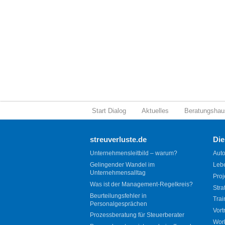
Start Dialog
Aktuelles
Beratungshau
streuverluste.de
Die
Unternehmensleitbild – warum?
Auto
Gelingender Wandel im
Leb
Unternehmensalltag
Proj
Was ist der Management-Regelkreis?
Stra
Beurteilungsfehler in
Trai
Personalgesprächen
Vort
Prozessberatung für Steuerberater
Wor