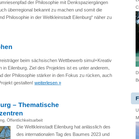
aumriesenpfad der Philosophie mit Denkspaziergängen
C
ch überregional bekannt zu machen und somit die
 Philosophie in der Weltkleinstadt Eilenburg“ näher zu
phen
reisträger beim sächsischen Wettbewerb simul+Kreativ
 in Eilenburg. Ziel des Projektes ist es unter anderem,
D
 der Philosophie stärker in den Fokus zu rücken, auch
B
rojekt gestalten!
weiterlesen »
F
burg – Thematische
U
zentren
M
ing
,
Öffentlichkeitsarbeit
Die Weltkleinstadt Eilenburg hat anlässlich des
des internationalen Tag des Baumes 2023 und