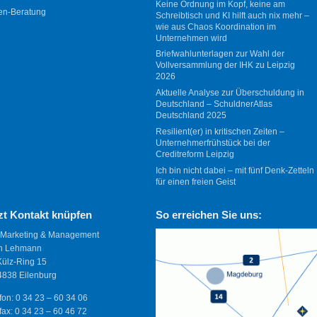
Keine Ordnung im Kopf, keine am
en-Beratung
Schreibtisch und KI hilft auch nix mehr –
wie aus Chaos Koordination im
Unternehmen wird
Briefwahlunterlagen zur Wahl der
Vollversammlung der IHK zu Leipzig
2026
Aktuelle Analyse zur Überschuldung in
Deutschland – SchuldnerAtlas
Deutschland 2025
Resilient(er) in kritischen Zeiten –
Unternehmerfrühstück bei der
Creditreform Leipzig
Ich bin nicht dabei – mit fünf Denk-Zetteln
für einen freien Geist
zt Kontakt knüpfen
So erreichen Sie uns:
 Marketing & Management
n Lehmann
Külz-Ring 15
838 Eilenburg
fon: 0 34 23 – 60 34 06
fax: 0 34 23 – 60 46 72