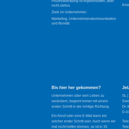
Prozessberatung ist ergebnisoffen, aber
Kris
nicht ziellos
Ziele im Unternehmen
Marketing, Unternehmenskommunikation
und Bonität
Bis hier her gekommen?
Jet
Unternehmen oder sein Leben zu
SL |
verändern, beginnt immer mit einem
Sve
ersten Schritt in die richtige Richtung.
Dr.-
D-04
Ein Anruf oder eine E-Mail kann ein
solcher erster Schritt sein. Auch wenn wir
Tele
mal nicht helfen können, so ist in 35
Tele