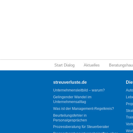
Start Dialog
Aktuelles
Beratungshau
streuverluste.de
Die
Unternehmensleitbild – warum?
Auto
Gelingender Wandel im
Leb
Unternehmensalltag
Proj
Was ist der Management-Regelkreis?
Stra
Beurteilungsfehler in
Trai
Personalgesprächen
Vort
Prozessberatung für Steuerberater
Wor