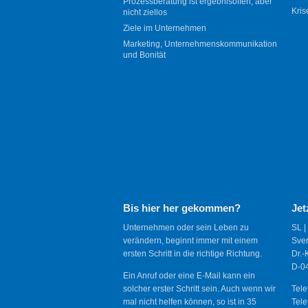
Prozessberatung ist ergebnisoffen, aber
Kris
nicht ziellos
Ziele im Unternehmen
Marketing, Unternehmenskommunikation
und Bonität
Bis hier her gekommen?
Jet
Unternehmen oder sein Leben zu
SL |
verändern, beginnt immer mit einem
Sve
ersten Schritt in die richtige Richtung.
Dr.-
D-04
Ein Anruf oder eine E-Mail kann ein
solcher erster Schritt sein. Auch wenn wir
Tele
mal nicht helfen können, so ist in 35
Tele