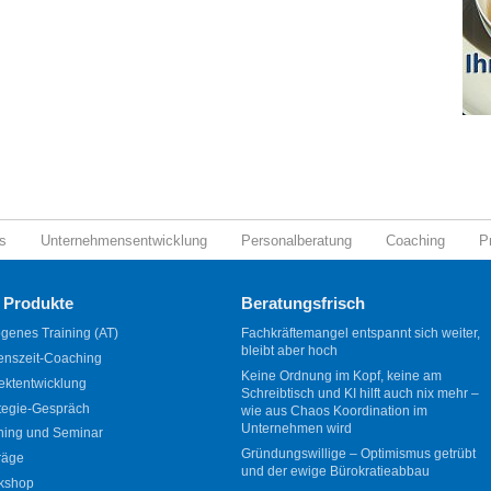
s
Unternehmensentwicklung
Personalberatung
Coaching
P
 Produkte
Beratungsfrisch
genes Training (AT)
Fachkräftemangel entspannt sich weiter,
bleibt aber hoch
enszeit-Coaching
Keine Ordnung im Kopf, keine am
ektentwicklung
Schreibtisch und KI hilft auch nix mehr –
tegie-Gespräch
wie aus Chaos Koordination im
Unternehmen wird
ning und Seminar
Gründungswillige – Optimismus getrübt
räge
und der ewige Bürokratieabbau
kshop