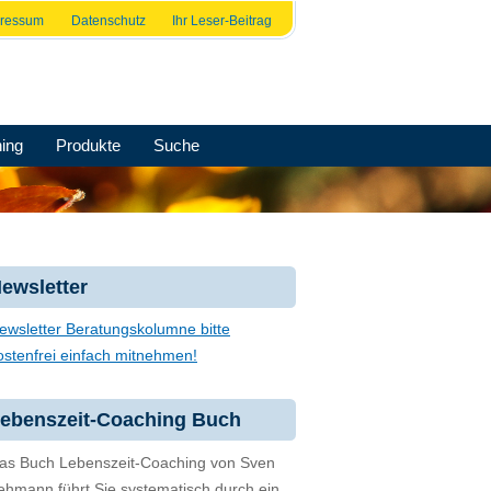
pressum
Datenschutz
Ihr Leser-Beitrag
ing
Produkte
Suche
ewsletter
ewsletter Beratungskolumne bitte
ostenfrei einfach mitnehmen!
ebenszeit-Coaching Buch
as Buch Lebenszeit-Coaching von Sven
ehmann führt Sie systematisch durch ein