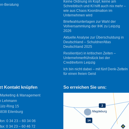
Keine Ordnung im Kopf, keine am
en-Beratung
Schreibtisch und KI hilft auch nix mehr –
wie aus Chaos Koordination im
Unternehmen wird
Briefwahlunterlagen zur Wahl der
Vollversammlung der IHK zu Leipzig
2026
Aktuelle Analyse zur Überschuldung in
Deutschland – SchuldnerAtlas
Deutschland 2025
Resilient(er) in kritischen Zeiten –
Unternehmerfrühstück bei der
Creditreform Leipzig
Ich bin nicht dabei – mit fünf Denk-Zetteln
für einen freien Geist
zt Kontakt knüpfen
So erreichen Sie uns:
 Marketing & Management
n Lehmann
Külz-Ring 15
838 Eilenburg
fon: 0 34 23 – 60 34 06
fax: 0 34 23 – 60 46 72