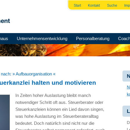
Start
Kontakt
Suche
Im
haus
Unternehmensentwicklung
Personalberatung
Coach
e nach:
» Aufbauorganisation «
N
teuerkanzlei halten und motivieren
N
k
In Zeiten hoher Auslastung bleibt manch
notwendiger Schritt oft aus. Steuerberater oder
Steuerkanzleien können ein Lied davon singen,
L
was hohe Auslastung im Steuerberateralltag
D
bedeutet. Doch natürlich sind nicht nur die
L