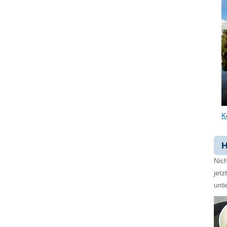
K
H
Nich
jet
unte