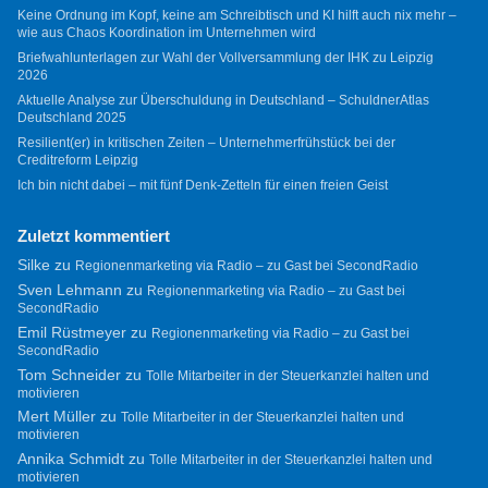
Keine Ordnung im Kopf, keine am Schreibtisch und KI hilft auch nix mehr –
wie aus Chaos Koordination im Unternehmen wird
Briefwahlunterlagen zur Wahl der Vollversammlung der IHK zu Leipzig
2026
Aktuelle Analyse zur Überschuldung in Deutschland – SchuldnerAtlas
Deutschland 2025
Resilient(er) in kritischen Zeiten – Unternehmerfrühstück bei der
Creditreform Leipzig
Ich bin nicht dabei – mit fünf Denk-Zetteln für einen freien Geist
Zuletzt kommentiert
Silke
zu
Regionenmarketing via Radio – zu Gast bei SecondRadio
Sven Lehmann
zu
Regionenmarketing via Radio – zu Gast bei
SecondRadio
Emil Rüstmeyer
zu
Regionenmarketing via Radio – zu Gast bei
SecondRadio
Tom Schneider
zu
Tolle Mitarbeiter in der Steuerkanzlei halten und
motivieren
Mert Müller
zu
Tolle Mitarbeiter in der Steuerkanzlei halten und
motivieren
Annika Schmidt
zu
Tolle Mitarbeiter in der Steuerkanzlei halten und
motivieren