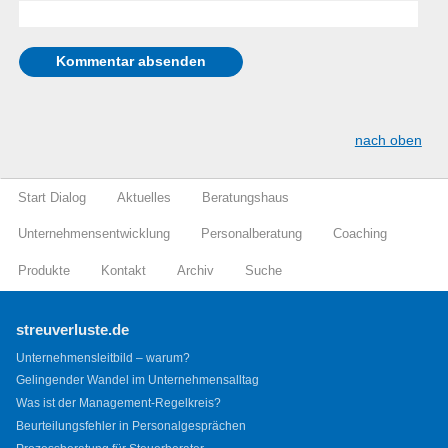
nach oben
Start Dialog
Aktuelles
Beratungshaus
Unternehmensentwicklung
Personalberatung
Coaching
Produkte
Kontakt
Archiv
Suche
streuverluste.de
Unternehmensleitbild – warum?
Gelingender Wandel im Unternehmensalltag
Was ist der Management-Regelkreis?
Beurteilungsfehler in Personalgesprächen