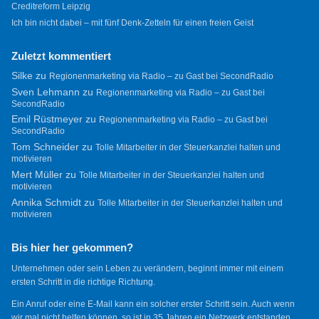
Creditreform Leipzig
Ich bin nicht dabei – mit fünf Denk-Zetteln für einen freien Geist
Zuletzt kommentiert
Silke
zu
Regionenmarketing via Radio – zu Gast bei SecondRadio
Sven Lehmann
zu
Regionenmarketing via Radio – zu Gast bei
SecondRadio
Emil Rüstmeyer
zu
Regionenmarketing via Radio – zu Gast bei
SecondRadio
Tom Schneider
zu
Tolle Mitarbeiter in der Steuerkanzlei halten und
motivieren
Mert Müller
zu
Tolle Mitarbeiter in der Steuerkanzlei halten und
motivieren
Annika Schmidt
zu
Tolle Mitarbeiter in der Steuerkanzlei halten und
motivieren
Bis hier her gekommen?
Unternehmen oder sein Leben zu verändern, beginnt immer mit einem
ersten Schritt in die richtige Richtung.
Ein Anruf oder eine E-Mail kann ein solcher erster Schritt sein. Auch wenn
wir mal nicht helfen können, so ist in 35 Jahren ein Netzwerk entstanden,