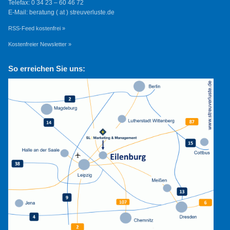
Telefax: 0 34 23 – 60 46 72
E-Mail: beratung ( at ) streuverluste.de
RSS-Feed kostenfrei »
Kostenfreier Newsletter »
So erreichen Sie uns: