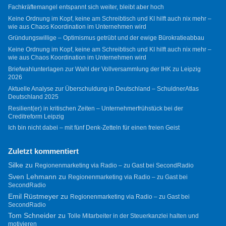
Fachkräftemangel entspannt sich weiter, bleibt aber hoch
Keine Ordnung im Kopf, keine am Schreibtisch und KI hilft auch nix mehr –
wie aus Chaos Koordination im Unternehmen wird
Gründungswillige – Optimismus getrübt und der ewige Bürokratieabbau
Keine Ordnung im Kopf, keine am Schreibtisch und KI hilft auch nix mehr –
wie aus Chaos Koordination im Unternehmen wird
Briefwahlunterlagen zur Wahl der Vollversammlung der IHK zu Leipzig
2026
Aktuelle Analyse zur Überschuldung in Deutschland – SchuldnerAtlas
Deutschland 2025
Resilient(er) in kritischen Zeiten – Unternehmerfrühstück bei der
Creditreform Leipzig
Ich bin nicht dabei – mit fünf Denk-Zetteln für einen freien Geist
Zuletzt kommentiert
Silke
zu
Regionenmarketing via Radio – zu Gast bei SecondRadio
Sven Lehmann
zu
Regionenmarketing via Radio – zu Gast bei
SecondRadio
Emil Rüstmeyer
zu
Regionenmarketing via Radio – zu Gast bei
SecondRadio
Tom Schneider
zu
Tolle Mitarbeiter in der Steuerkanzlei halten und
motivieren