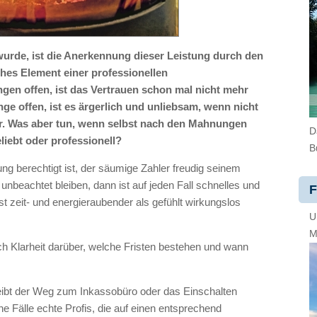
wurde, ist die Anerkennung dieser Leistung durch den
hes Element einer professionellen
en offen, ist das Vertrauen schon mal nicht mehr
ge offen, ist es ärgerlich und unliebsam, wenn nicht
r. Was aber tun, wenn selbst nach den Mahnungen
D
liebt oder professionell?
B
g berechtigt ist, der säumige Zahler freudig seinem
unbeachtet bleiben, dann ist auf jeden Fall schnelles und
F
st zeit- und energieraubender als gefühlt wirkungslos
U
M
ch Klarheit darüber, welche Fristen bestehen und wann
bleibt der Weg zum Inkassobüro oder das Einschalten
che Fälle echte Profis, die auf einen entsprechend