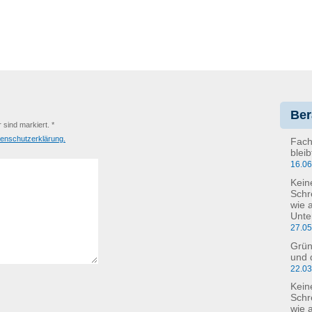
Ber
r sind markiert. *
enschutzerklärung.
Fach
blei
16.0
Kein
Schr
wie 
Unte
27.0
Grün
und 
22.0
Kein
Schre
wie 