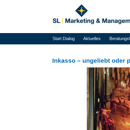
Start Dialog
Aktuelles
Beratungs
Inkasso – ungeliebt oder p