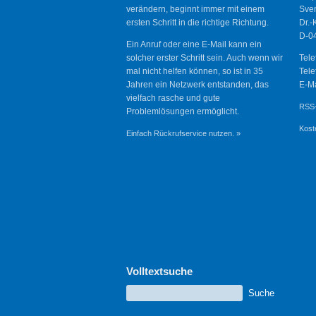
verändern, beginnt immer mit einem
Sve
ersten Schritt in die richtige Richtung.
Dr.-
D-04
Ein Anruf oder eine E-Mail kann ein
solcher erster Schritt sein. Auch wenn wir
Tele
mal nicht helfen können, so ist in 35
Tele
Jahren ein Netzwerk entstanden, das
E-Ma
vielfach rasche und gute
RSS-
Problemlösungen ermöglicht.
Kost
Einfach Rückrufservice nutzen. »
Volltextsuche