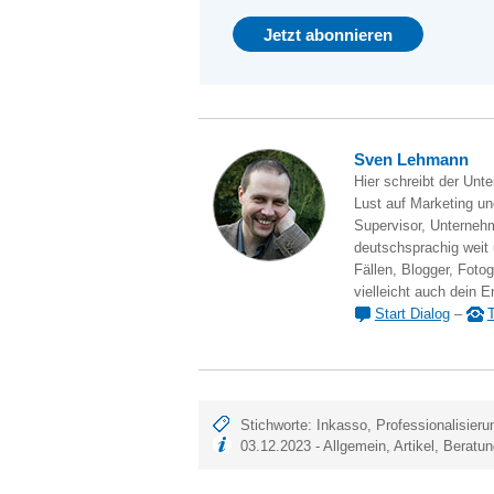
Sven Lehmann
Hier schreibt der Unt
Lust auf Marketing und
Supervisor, Unternehm
deutschsprachig weit
Fällen, Blogger, Fotog
vielleicht auch dein E
Start Dialog
–
T
Stichworte:
Inkasso
,
Professionalisieru
03.12.2023 -
Allgemein
,
Artikel
,
Beratun