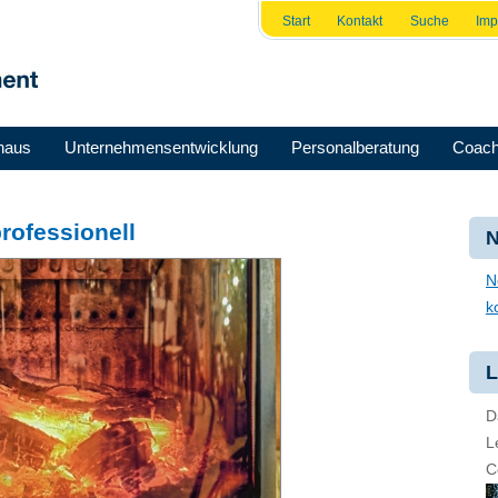
Start
Kontakt
Suche
Im
haus
Unternehmensentwicklung
Personalberatung
Coach
rofessionell
N
N
k
L
D
L
C