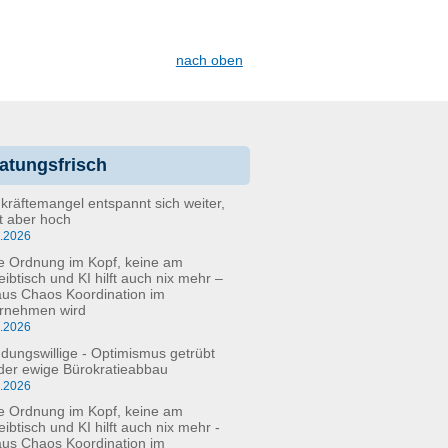
nach oben
atungsfrisch
kräftemangel entspannt sich weiter,
bt aber hoch
6.2026
e Ordnung im Kopf, keine am
eibtisch und KI hilft auch nix mehr –
aus Chaos Koordination im
rnehmen wird
5.2026
dungswillige - Optimismus getrübt
der ewige Bürokratieabbau
3.2026
e Ordnung im Kopf, keine am
ibtisch und KI hilft auch nix mehr -
aus Chaos Koordination im