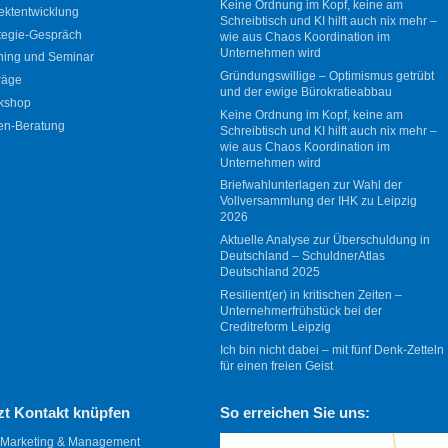
Keine Ordnung im Kopf, keine am
ektentwicklung
Schreibtisch und KI hilft auch nix mehr –
tegie-Gespräch
wie aus Chaos Koordination im
Unternehmen wird
ning und Seminar
Gründungswillige – Optimismus getrübt
räge
und der ewige Bürokratieabbau
kshop
Keine Ordnung im Kopf, keine am
en-Beratung
Schreibtisch und KI hilft auch nix mehr –
wie aus Chaos Koordination im
Unternehmen wird
Briefwahlunterlagen zur Wahl der
Vollversammlung der IHK zu Leipzig
2026
Aktuelle Analyse zur Überschuldung in
Deutschland – SchuldnerAtlas
Deutschland 2025
Resilient(er) in kritischen Zeiten –
Unternehmerfrühstück bei der
Creditreform Leipzig
Ich bin nicht dabei – mit fünf Denk-Zetteln
für einen freien Geist
zt Kontakt knüpfen
So erreichen Sie uns:
 Marketing & Management