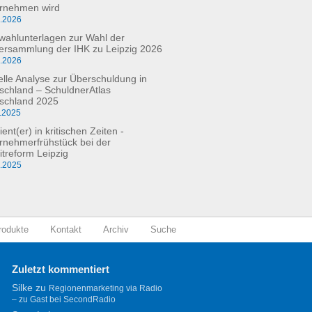
rnehmen wird
3.2026
fwahlunterlagen zur Wahl der
versammlung der IHK zu Leipzig 2026
2.2026
elle Analyse zur Überschuldung in
schland – SchuldnerAtlas
schland 2025
.2025
ient(er) in kritischen Zeiten -
rnehmerfrühstück bei der
itreform Leipzig
0.2025
rodukte
Kontakt
Archiv
Suche
Zuletzt kommentiert
Silke
zu
Regionenmarketing via Radio
– zu Gast bei SecondRadio