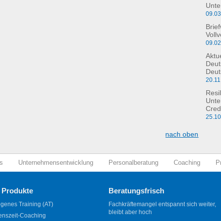
Unte
09.0
Brie
Voll
09.0
Aktu
Deut
Deut
20.11
Resil
Unte
Cred
25.1
nach oben
s
Unternehmensentwicklung
Personalberatung
Coaching
P
 Produkte
Beratungsfrisch
genes Training (AT)
Fachkräftemangel entspannt sich weiter,
bleibt aber hoch
enszeit-Coaching