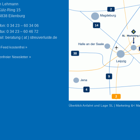
n Lehmann
Külz-Ring 15
838 Eilenburg
fon: 0 34 23 – 60 34 06
fax: 0 34 23 – 60 46 72
il: beratung ( at ) streuverluste.de
Feed kostenfrei »
enfreier Newsletter »
Überblick Anfahrt und Lage SL | Marketing &< M