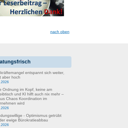
nach oben
atungsfrisch
kräftemangel entspannt sich weiter,
bt aber hoch
6.2026
e Ordnung im Kopf, keine am
eibtisch und KI hilft auch nix mehr –
aus Chaos Koordination im
rnehmen wird
5.2026
dungswillige - Optimismus getrübt
der ewige Bürokratieabbau
3.2026