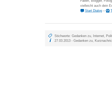
Fällen, Blogger, Fotog
vielleicht auch dein E
Start Dialog
–
T
Stichworte:
Gedanken zu
,
Internet
,
Poli
27.03.2013 -
Gedanken zu
,
Kurznachri