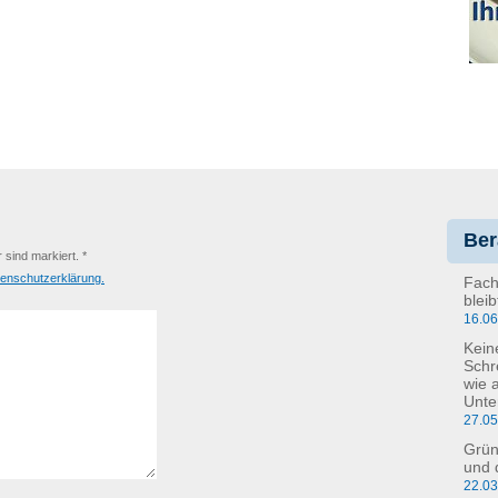
Ber
r sind markiert. *
enschutzerklärung.
Fach
blei
16.0
Kein
Schr
wie 
Unte
27.0
Grün
und 
22.0