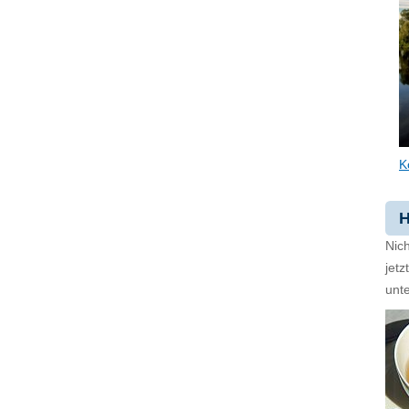
K
H
Nich
jet
unte