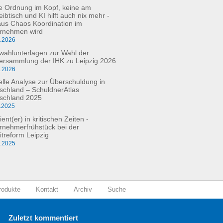
e Ordnung im Kopf, keine am
ibtisch und KI hilft auch nix mehr -
aus Chaos Koordination im
rnehmen wird
3.2026
fwahlunterlagen zur Wahl der
versammlung der IHK zu Leipzig 2026
2.2026
elle Analyse zur Überschuldung in
schland – SchuldnerAtlas
schland 2025
.2025
ient(er) in kritischen Zeiten -
rnehmerfrühstück bei der
itreform Leipzig
0.2025
rodukte
Kontakt
Archiv
Suche
Zuletzt kommentiert