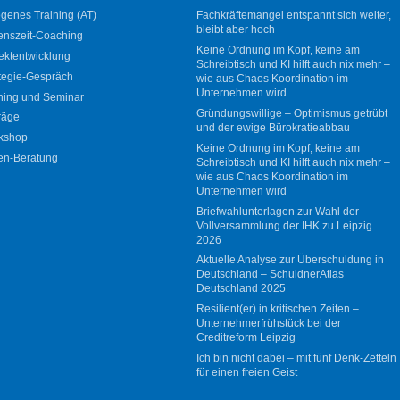
genes Training (AT)
Fachkräftemangel entspannt sich weiter,
bleibt aber hoch
enszeit-Coaching
Keine Ordnung im Kopf, keine am
ektentwicklung
Schreibtisch und KI hilft auch nix mehr –
tegie-Gespräch
wie aus Chaos Koordination im
Unternehmen wird
ning und Seminar
Gründungswillige – Optimismus getrübt
räge
und der ewige Bürokratieabbau
kshop
Keine Ordnung im Kopf, keine am
en-Beratung
Schreibtisch und KI hilft auch nix mehr –
wie aus Chaos Koordination im
Unternehmen wird
Briefwahlunterlagen zur Wahl der
Vollversammlung der IHK zu Leipzig
2026
Aktuelle Analyse zur Überschuldung in
Deutschland – SchuldnerAtlas
Deutschland 2025
Resilient(er) in kritischen Zeiten –
Unternehmerfrühstück bei der
Creditreform Leipzig
Ich bin nicht dabei – mit fünf Denk-Zetteln
für einen freien Geist