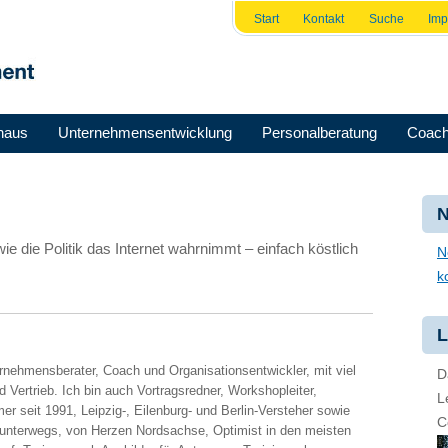
Start
Kontakt
Suche
Im
haus
Unternehmensentwicklung
Personalberatung
Coach
N
e die Politik das Internet wahrnimmt – einfach köstlich
N
k
L
ernehmensberater, Coach und Organisationsentwickler, mit viel
D
 Vertrieb. Ich bin auch Vortragsredner, Workshopleiter,
L
er seit 1991, Leipzig-, Eilenburg- und Berlin-Versteher sowie
C
 unterwegs, von Herzen Nordsachse, Optimist in den meisten