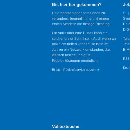
Bis hier her gekommen?
Jet
Unternehmen oder sein Leben zu
SL |
verändern, beginnt immer mit einem
Sve
ersten Schritt in die richtige Richtung.
Dr.-
D-04
Ein Anruf oder eine E-Mail kann ein
solcher erster Schritt sein. Auch wenn wir
Tele
mal nicht helfen können, so ist in 35
Tele
Jahren ein Netzwerk entstanden, das
E-Ma
vielfach rasche und gute
RSS-
Problemlösungen ermöglicht.
Kost
Einfach Rückrufservice nutzen. »
Volltextsuche