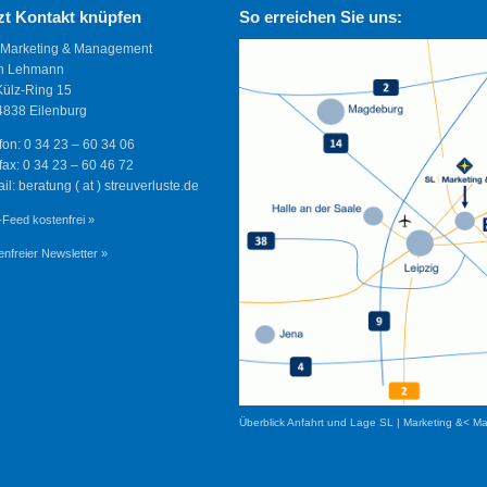
zt Kontakt knüpfen
So erreichen Sie uns:
 Marketing & Management
n Lehmann
Külz-Ring 15
838 Eilenburg
fon: 0 34 23 – 60 34 06
fax: 0 34 23 – 60 46 72
il: beratung ( at ) streuverluste.de
Feed kostenfrei »
enfreier Newsletter »
Überblick Anfahrt und Lage SL | Marketing &< M