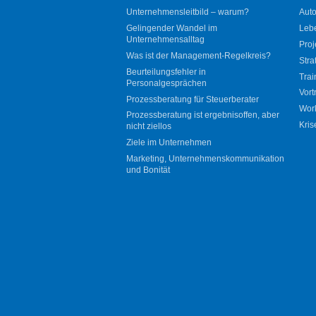
Unternehmensleitbild – warum?
Auto
Gelingender Wandel im
Leb
Unternehmensalltag
Proj
Was ist der Management-Regelkreis?
Stra
Beurteilungsfehler in
Trai
Personalgesprächen
Vort
Prozessberatung für Steuerberater
Wor
Prozessberatung ist ergebnisoffen, aber
Kris
nicht ziellos
Ziele im Unternehmen
Marketing, Unternehmenskommunikation
und Bonität