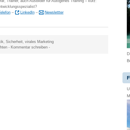
raf, Trainer, auch Ausbilder für Autogenes Training – kurz:
ntwicklungsspezialist?
elefon
–
LinkedIn
–
Newslettter
tik
,
Sicherheit
,
virales Marketing
chten
-
Kommentar schreiben
-
D
B
F
U
M