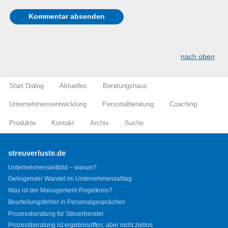
nach oben
Start Dialog
Aktuelles
Beratungshaus
Unternehmensentwicklung
Personalberatung
Coaching
Produkte
Kontakt
Archiv
Suche
streuverluste.de
Unternehmensleitbild – warum?
Gelingender Wandel im Unternehmensalltag
Was ist der Management-Regelkreis?
Beurteilungsfehler in Personalgesprächen
Prozessberatung für Steuerberater
Prozessberatung ist ergebnisoffen, aber nicht ziellos