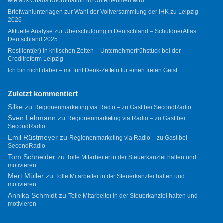
wie aus Chaos Koordination im Unternehmen wird
Briefwahlunterlagen zur Wahl der Vollversammlung der IHK zu Leipzig
2026
Aktuelle Analyse zur Überschuldung in Deutschland – SchuldnerAtlas
Deutschland 2025
Resilient(er) in kritischen Zeiten – Unternehmerfrühstück bei der
Creditreform Leipzig
Ich bin nicht dabei – mit fünf Denk-Zetteln für einen freien Geist
Zuletzt kommentiert
Silke
zu
Regionenmarketing via Radio – zu Gast bei SecondRadio
Sven Lehmann
zu
Regionenmarketing via Radio – zu Gast bei
SecondRadio
Emil Rüstmeyer
zu
Regionenmarketing via Radio – zu Gast bei
SecondRadio
Tom Schneider
zu
Tolle Mitarbeiter in der Steuerkanzlei halten und
motivieren
Mert Müller
zu
Tolle Mitarbeiter in der Steuerkanzlei halten und
motivieren
Annika Schmidt
zu
Tolle Mitarbeiter in der Steuerkanzlei halten und
motivieren