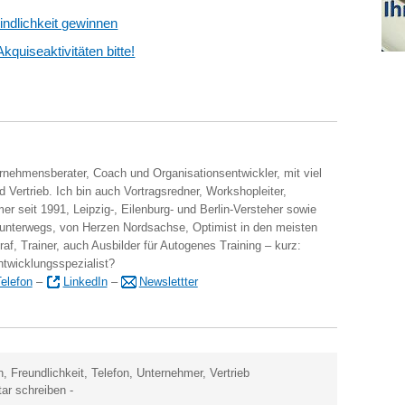
indlichkeit gewinnen
quiseaktivitäten bitte!
ernehmensberater, Coach und Organisationsentwickler, mit viel
 Vertrieb. Ich bin auch Vortragsredner, Workshopleiter,
er seit 1991, Leipzig-, Eilenburg- und Berlin-Versteher sowie
 unterwegs, von Herzen Nordsachse, Optimist in den meisten
raf, Trainer, auch Ausbilder für Autogenes Training – kurz:
ntwicklungsspezialist?
elefon
–
LinkedIn
–
Newslettter
n
,
Freundlichkeit
,
Telefon
,
Unternehmer
,
Vertrieb
r schreiben
-