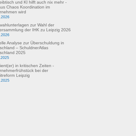
ibtisch und KI hilft auch nix mehr -
aus Chaos Koordination im
rnehmen wird
3.2026
fwahlunterlagen zur Wahl der
versammlung der IHK zu Leipzig 2026
2.2026
elle Analyse zur Überschuldung in
schland – SchuldnerAtlas
schland 2025
.2025
ient(er) in kritischen Zeiten -
rnehmerfrühstück bei der
itreform Leipzig
0.2025