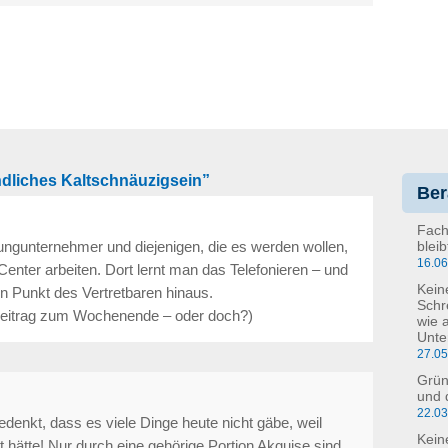
dliches Kaltschnäuzigsein”
Ber
Fach
 Jungunternehmer und diejenigen, die es werden wollen,
blei
16.0
Center arbeiten. Dort lernt man das Telefonieren – und
Kein
n Punkt des Vertretbaren hinaus.
Schr
 Beitrag zum Wochenende – oder doch?)
wie 
Unte
27.0
Grün
und 
22.0
denkt, dass es viele Dinge heute nicht gäbe, weil
Kein
 hätte! Nur durch eine gehörige Portion Akquise sind