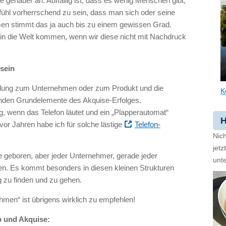
genauer an. Auffällig ist, dass es wenig Menschen gibt,
ühl vorherrschend zu sein, dass man sich oder seine
en stimmt das ja auch bis zu einem gewissen Grad.
e in die Welt kommen, wenn wir diese nicht mit Nachdruck
sein
tellung zum Unternehmen oder zum Produkt und die
K
nden Grundelemente des Akquise-Erfolges.
fig, wenn das Telefon läutet und ein „Plapperautomat“
H
vor Jahren habe ich für solche lästige
Telefon-
Nich
jet
e geboren, aber jeder Unternehmer, gerade jeder
unte
. Es kommt besonders in diesen kleinen Strukturen
 zu finden und zu gehen.
hmen“ ist übrigens wirklich zu empfehlen!
b und Akquise: