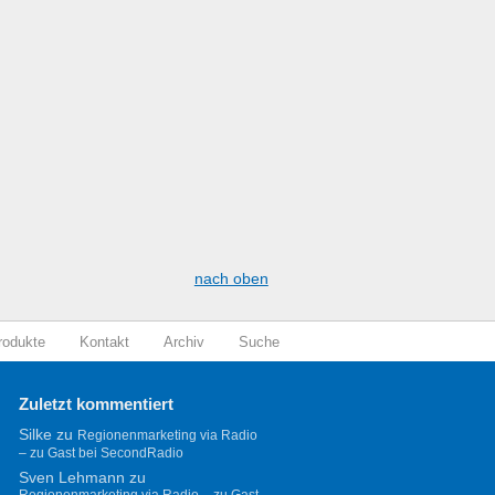
nach oben
rodukte
Kontakt
Archiv
Suche
Zuletzt kommentiert
Silke
zu
Regionenmarketing via Radio
– zu Gast bei SecondRadio
Sven Lehmann
zu
Regionenmarketing via Radio – zu Gast