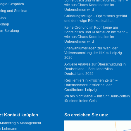
Schreibtisch und KI hilft auch nix mehr –
tegie-Gespräch
wie aus Chaos Koordination im
Unternehmen wird
ning und Seminar
Gründungswillige – Optimismus getrübt
räge
und der ewige Bürokratieabbau
kshop
Keine Ordnung im Kopf, keine am
en-Beratung
Schreibtisch und KI hilft auch nix mehr –
wie aus Chaos Koordination im
Unternehmen wird
Briefwahlunterlagen zur Wahl der
Vollversammlung der IHK zu Leipzig
2026
Aktuelle Analyse zur Überschuldung in
Deutschland – SchuldnerAtlas
Deutschland 2025
Resilient(er) in kritischen Zeiten –
Unternehmerfrühstück bei der
Creditreform Leipzig
Ich bin nicht dabei – mit fünf Denk-Zetteln
für einen freien Geist
zt Kontakt knüpfen
So erreichen Sie uns:
 Marketing & Management
n Lehmann