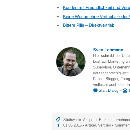
Kunden mit Freundlichkeit und Verb
Keine Woche ohne Vertriebs- oder Ak
Bittere Pille – Direktvertrieb
Sven Lehmann
Hier schreibt der Unt
Lust auf Marketing und
Supervisor, Unternehm
deutschsprachig weit
Fällen, Blogger, Fotog
vielleicht auch dein E
Start Dialog
–
T
Stichworte:
Akquise
,
Einzelunternehme
01.06.2015 -
Artikel
,
Vertrieb
-
Kommenta