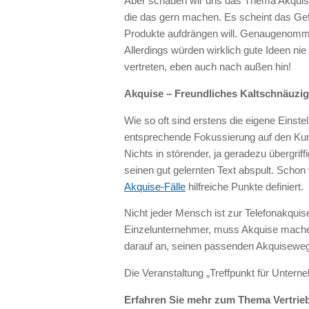
Aber schauen wir uns das Thema Akquise 
die das gern machen. Es scheint das Gef
Produkte aufdrängen will. Genaugenomm
Allerdings würden wirklich gute Ideen ni
vertreten, eben auch nach außen hin!
Akquise – Freundliches Kaltschnäuzig
Wie so oft sind erstens die eigene Eins
entsprechende Fokussierung auf den Ku
Nichts in störender, ja geradezu übergrif
seinen gut gelernten Text abspult. Schon 
Akquise-Fälle
hilfreiche Punkte definiert.
Nicht jeder Mensch ist zur Telefonakquis
Einzelunternehmer, muss Akquise machen
darauf an, seinen passenden Akquiseweg
Die Veranstaltung „Treffpunkt für Unterne
Erfahren Sie mehr zum Thema Vertrie