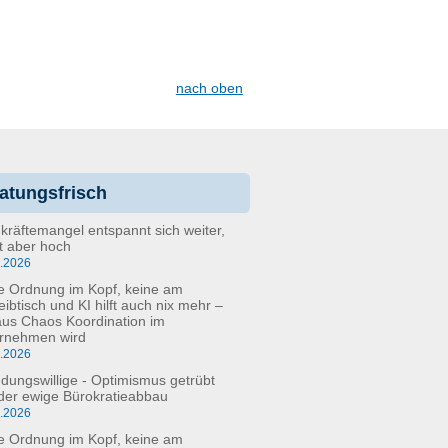
nach oben
atungsfrisch
kräftemangel entspannt sich weiter,
bt aber hoch
6.2026
e Ordnung im Kopf, keine am
eibtisch und KI hilft auch nix mehr –
aus Chaos Koordination im
rnehmen wird
5.2026
dungswillige - Optimismus getrübt
der ewige Bürokratieabbau
3.2026
e Ordnung im Kopf, keine am