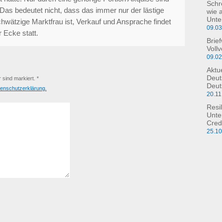
Schre
 Das bedeutet nicht, dass das immer nur der lästige
wie 
Unte
hwätzige Marktfrau ist, Verkauf und Ansprache findet
09.0
 Ecke statt.
Brie
Voll
09.0
Aktu
Deut
r sind markiert. *
Deut
enschutzerklärung.
20.11
Resil
Unte
Cred
25.1