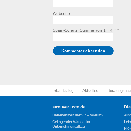
Webseite
Spam-Schutz: Summe von 1 + 4 ?
*
Start Dialog
Aktuelles
Beratungshau
streuverluste.de
Die
Unternehmensleitbild – warum?
Auto
Gelingender Wandel im
Leb
Unternehmensalltag
Proj