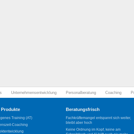
s
Unternehmensentwicklung
Personalberatung
Coaching
P
 Produkte
Beratungsfrisch
genes Training (AT)
Fachkräftemangel entspannt sich weiter,
bleibt aber hoch
enszeit-Coaching
Keine Ordnung im Kopf, keine am
ektentwicklung