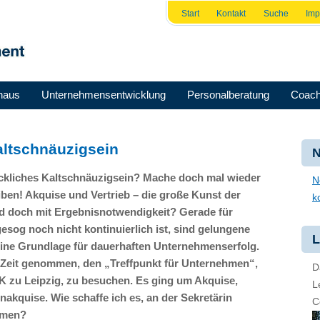
Start
Kontakt
Suche
Im
haus
Unternehmensentwicklung
Personalberatung
Coach
altschnäuzigsein
N
ückliches Kaltschnäuzigsein? Mache doch mal wieder
N
iben! Akquise und Vertrieb – die große Kunst der
k
 doch mit Ergebnisnotwendigkeit? Gerade für
sog noch nicht kontinuierlich ist, sind gelungene
L
 eine Grundlage für dauerhaften Unternehmenserfolg.
 Zeit genommen, den „Treffpunkt für Unternehmen“,
D
HK
zu Leipzig, zu besuchen. Es ging um Akquise,
L
nakquise. Wie schaffe ich es, an der Sekretärin
C
mmen?