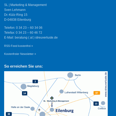
SL | Marketing & Management
Sven Lehmann
Dr.-Külz-Ring 15
D-04838 Eilenburg
Telefon: 0 34 23 – 60 34 06
Telefax: 0 34 23 – 60 46 72
E-Mail: beratung ( at ) streuverluste.de
RSS-Feed kostenfrei »
Kostenfreier Newsletter »
So erreichen Sie uns: