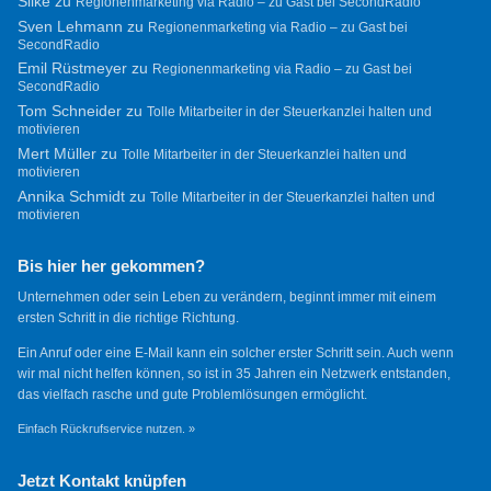
Silke
zu
Regionenmarketing via Radio – zu Gast bei SecondRadio
Sven Lehmann
zu
Regionenmarketing via Radio – zu Gast bei
SecondRadio
Emil Rüstmeyer
zu
Regionenmarketing via Radio – zu Gast bei
SecondRadio
Tom Schneider
zu
Tolle Mitarbeiter in der Steuerkanzlei halten und
motivieren
Mert Müller
zu
Tolle Mitarbeiter in der Steuerkanzlei halten und
motivieren
Annika Schmidt
zu
Tolle Mitarbeiter in der Steuerkanzlei halten und
motivieren
Bis hier her gekommen?
Unternehmen oder sein Leben zu verändern, beginnt immer mit einem
ersten Schritt in die richtige Richtung.
Ein Anruf oder eine E-Mail kann ein solcher erster Schritt sein. Auch wenn
wir mal nicht helfen können, so ist in 35 Jahren ein Netzwerk entstanden,
das vielfach rasche und gute Problemlösungen ermöglicht.
Einfach Rückrufservice nutzen. »
Jetzt Kontakt knüpfen