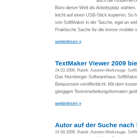
auch die modernen A
Büro dieser Welt als Arbeitsplatz wählen
leicht auf einen
USB
-Stick kopieren. So 
von SoftMaker in der Tasche, egal an w
Praktische Sache für die immer mobiler 
weiterlesen »
TextMaker Viewer 2009 bie
24.03.2009
, Rubrik:
Autoren-Werkzeuge
,
Soft
Das Nürnberger Softwarehaus SoftMaker
Betaversion veröffentlicht. Mit dem kos
gängigen Textverarbeitungsformaten geöf
weiterlesen »
Autor auf der Suche nach
24.09.2008
, Rubrik:
Autoren-Werkzeuge
,
Soft