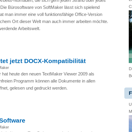
rbeits-Nomaden, die sich gern jeden Strand oder jedes
C
. Die Bürosoftware von SoftMaker lässt sich spielend
hat man immer eine voll funktionsfähige Office-Version
elchem Ort dieser Welt man auch immer arbeiten möchte.
werdende Arbeitswelt.
tet jetzt DOCX-Kompatibilität
Maker
D
 hat heute den neuen TextMaker Viewer 2009 als
B
tenfreien Programm können alle Dokumente in allen
fnet, gelesen und gedruckt werden.
F
U
M
 Software
Maker