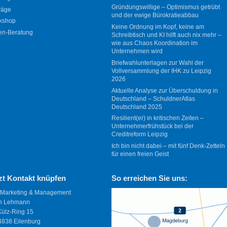
Gründungswillige – Optimismus getrübt
räge
und der ewige Bürokratieabbau
kshop
Keine Ordnung im Kopf, keine am
en-Beratung
Schreibtisch und KI hilft auch nix mehr –
wie aus Chaos Koordination im
Unternehmen wird
Briefwahlunterlagen zur Wahl der
Vollversammlung der IHK zu Leipzig
2026
Aktuelle Analyse zur Überschuldung in
Deutschland – SchuldnerAtlas
Deutschland 2025
Resilient(er) in kritischen Zeiten –
Unternehmerfrühstück bei der
Creditreform Leipzig
Ich bin nicht dabei – mit fünf Denk-Zetteln
für einen freien Geist
zt Kontakt knüpfen
So erreichen Sie uns:
 Marketing & Management
n Lehmann
Külz-Ring 15
838 Eilenburg