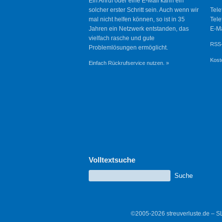
Ein Anruf oder eine E-Mail kann ein
solcher erster Schritt sein. Auch wenn wir
Tele
mal nicht helfen können, so ist in 35
Tele
Jahren ein Netzwerk entstanden, das
E-Ma
vielfach rasche und gute
RSS-
Problemlösungen ermöglicht.
Kost
Einfach Rückrufservice nutzen. »
Volltextsuche
©2005-2026 streuverluste.de – S