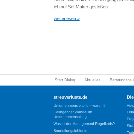
ich auf SoftMaker gestoßen.
weiterlesen »
Start Dialog
Aktuelles
Beratungshau
streuverluste.de
Die
Unternehmensleitbild – warum?
Auto
Gelingender Wandel im
Leb
Unternehmensalltag
Proj
Was ist der Management-Regelkreis?
Stra
Beurteilungsfehler in
Trai