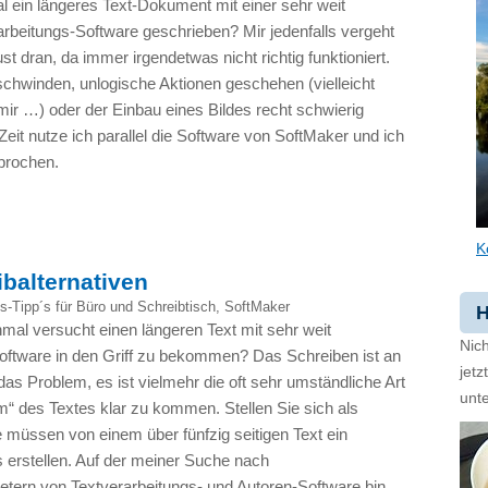
 ein längeres Text-Dokument mit einer sehr weit
arbeitungs-Software geschrieben? Mir jedenfalls vergeht
st dran, da immer irgendetwas nicht richtig funktioniert.
chwinden, unlogische Aktionen geschehen (vielleicht
 mir …) oder der Einbau eines Bildes recht schwierig
 Zeit nutze ich parallel die Software von SoftMaker und ich
sprochen.
K
balternativen
s-Tipp´s für Büro und Schreibtisch
,
SoftMaker
H
mal versucht einen längeren Text mit sehr weit
Nich
-Software in den Griff zu bekommen? Das Schreiben ist an
jet
 das Problem, es ist vielmehr die oft sehr umständliche Art
unte
 des Textes klar zu kommen. Stellen Sie sich als
Sie müssen von einem über fünfzig seitigen Text ein
s erstellen. Auf der meiner Suche nach
etern von Textverarbeitungs- und Autoren-Software bin