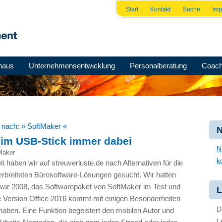
Start
Kontakt
Suche
Im
haus
Unternehmensentwicklung
Personalberatung
Coach
e nach:
» SoftMaker «
N
 im USB-Stick immer dabei
N
Maker
k
it haben wir auf streuverluste.de nach Alternativen für die
erbreiteten Bürosoftware-Lösungen gesucht. Wir hatten
ar 2008, das Softwarepaket von SoftMaker im Test und
L
ie Version Office 2016 kommt mit einigen Besonderheiten
D
 haben. Eine Funktion begeistert den mobilen Autor und
L