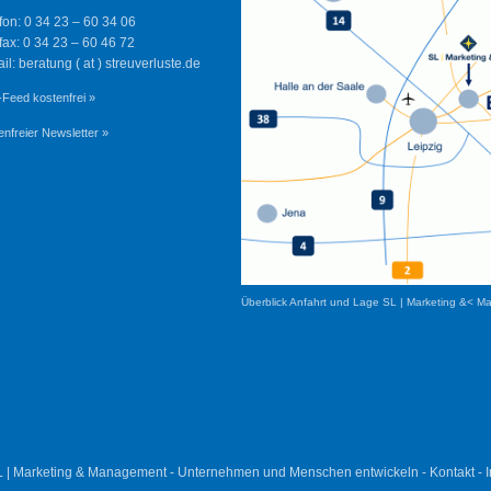
fon: 0 34 23 – 60 34 06
fax: 0 34 23 – 60 46 72
il: beratung ( at ) streuverluste.de
Feed kostenfrei »
enfreier Newsletter »
Überblick Anfahrt und Lage SL | Marketing &< M
L | Marketing & Management - Unternehmen und Menschen entwickeln -
Kontakt
-