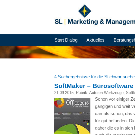
Start Dialog
Aktuelles
Beratungs
4 Suchergebnisse für die Stichwortsuch
SoftMaker – Bürosoftware
21.09.2015
, Rubrik:
Autoren-Werkzeuge
,
Soft
Schon vor einiger Ze
gängigen und weit v
damals schon, das w
für gut befunden. D
daher die es in sich