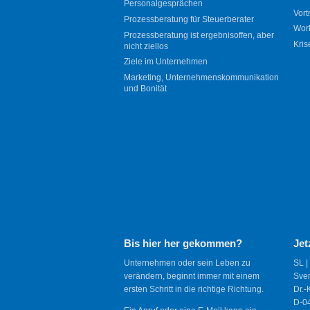
Personalgesprächen
Vort
Prozessberatung für Steuerberater
Wor
Prozessberatung ist ergebnisoffen, aber
Kris
nicht ziellos
Ziele im Unternehmen
Marketing, Unternehmenskommunikation
und Bonität
Bis hier her gekommen?
Jet
Unternehmen oder sein Leben zu
SL |
verändern, beginnt immer mit einem
Sve
ersten Schritt in die richtige Richtung.
Dr.-
D-04