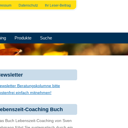
pressum
Datenschutz
Ihr Leser-Beitrag
ing
Produkte
Suche
ewsletter
ewsletter Beratungskolumne bitte
ostenfrei einfach mitnehmen!
ebenszeit-Coaching Buch
as Buch Lebenszeit-Coaching von Sven
ehmann führt Sie systematisch durch ein