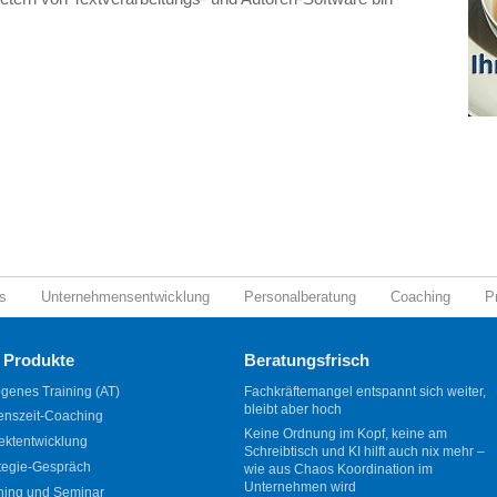
s
Unternehmensentwicklung
Personalberatung
Coaching
P
 Produkte
Beratungsfrisch
genes Training (AT)
Fachkräftemangel entspannt sich weiter,
bleibt aber hoch
enszeit-Coaching
Keine Ordnung im Kopf, keine am
ektentwicklung
Schreibtisch und KI hilft auch nix mehr –
tegie-Gespräch
wie aus Chaos Koordination im
Unternehmen wird
ning und Seminar