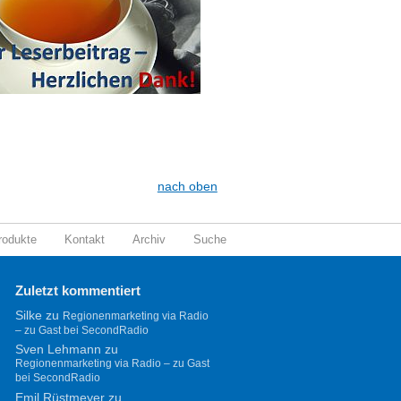
nach oben
rodukte
Kontakt
Archiv
Suche
Zuletzt kommentiert
Silke
zu
Regionenmarketing via Radio
– zu Gast bei SecondRadio
Sven Lehmann
zu
Regionenmarketing via Radio – zu Gast
bei SecondRadio
Emil Rüstmeyer
zu