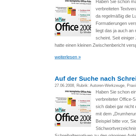
Haben Sie schon mal
verbreiteten Textver
da regelmäßig die Lu
Formatierungen vers
liegt das ja auch an
scheint. Seit einiger
hatte einen kleinen Zwischenbericht ver
weiterlesen »
Auf der Suche nach Schrei
27.06.2008
, Rubrik:
Autoren-Werkzeuge
,
Praxi
Haben Sie schon ein
verbreiteter Office
sich dabei gar nicht
mit dem „Drumherum“
Beispiel bitte vor, 
Stichwortverzeichni
Schreibalternativen zu den gängigen Anbi