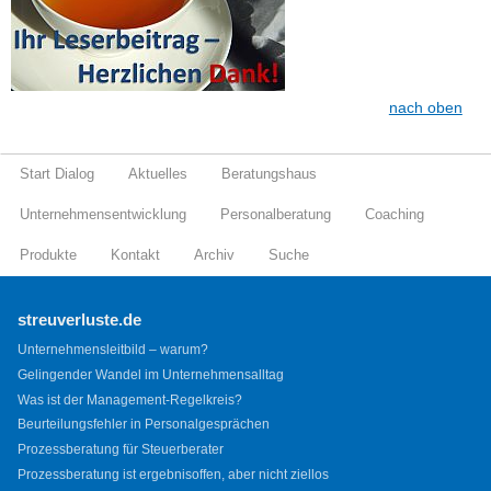
nach oben
Start Dialog
Aktuelles
Beratungshaus
Unternehmensentwicklung
Personalberatung
Coaching
Produkte
Kontakt
Archiv
Suche
streuverluste.de
Unternehmensleitbild – warum?
Gelingender Wandel im Unternehmensalltag
Was ist der Management-Regelkreis?
Beurteilungsfehler in Personalgesprächen
Prozessberatung für Steuerberater
Prozessberatung ist ergebnisoffen, aber nicht ziellos