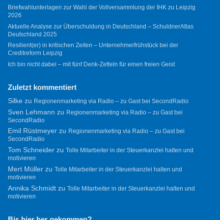
Briefwahlunterlagen zur Wahl der Vollversammlung der IHK zu Leipzig
2026
Aktuelle Analyse zur Überschuldung in Deutschland – SchuldnerAtlas
Deutschland 2025
Resilient(er) in kritischen Zeiten – Unternehmerfrühstück bei der
Creditreform Leipzig
Ich bin nicht dabei – mit fünf Denk-Zetteln für einen freien Geist
Zuletzt kommentiert
Silke
zu
Regionenmarketing via Radio – zu Gast bei SecondRadio
Sven Lehmann
zu
Regionenmarketing via Radio – zu Gast bei
SecondRadio
Emil Rüstmeyer
zu
Regionenmarketing via Radio – zu Gast bei
SecondRadio
Tom Schneider
zu
Tolle Mitarbeiter in der Steuerkanzlei halten und
motivieren
Mert Müller
zu
Tolle Mitarbeiter in der Steuerkanzlei halten und
motivieren
Annika Schmidt
zu
Tolle Mitarbeiter in der Steuerkanzlei halten und
motivieren
Bis hier her gekommen?