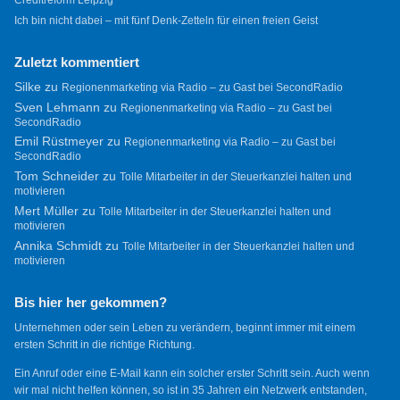
Creditreform Leipzig
Ich bin nicht dabei – mit fünf Denk-Zetteln für einen freien Geist
Zuletzt kommentiert
Silke
zu
Regionenmarketing via Radio – zu Gast bei SecondRadio
Sven Lehmann
zu
Regionenmarketing via Radio – zu Gast bei
SecondRadio
Emil Rüstmeyer
zu
Regionenmarketing via Radio – zu Gast bei
SecondRadio
Tom Schneider
zu
Tolle Mitarbeiter in der Steuerkanzlei halten und
motivieren
Mert Müller
zu
Tolle Mitarbeiter in der Steuerkanzlei halten und
motivieren
Annika Schmidt
zu
Tolle Mitarbeiter in der Steuerkanzlei halten und
motivieren
Bis hier her gekommen?
Unternehmen oder sein Leben zu verändern, beginnt immer mit einem
ersten Schritt in die richtige Richtung.
Ein Anruf oder eine E-Mail kann ein solcher erster Schritt sein. Auch wenn
wir mal nicht helfen können, so ist in 35 Jahren ein Netzwerk entstanden,