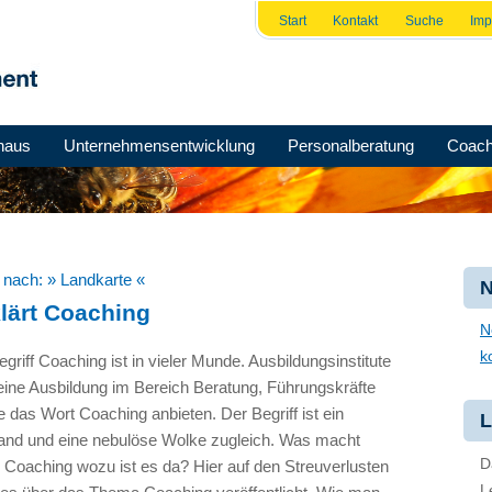
Start
Kontakt
Suche
Im
haus
Unternehmensentwicklung
Personalberatung
Coach
e nach:
» Landkarte «
N
lärt Coaching
N
k
griff Coaching ist in vieler Munde. Ausbildungsinstitute
ne Ausbildung im Bereich Beratung, Führungskräfte
e das Wort Coaching anbieten. Der Begriff ist ein
L
d und eine nebulöse Wolke zugleich. Was macht
D
Coaching wozu ist es da? Hier auf den Streuverlusten
L