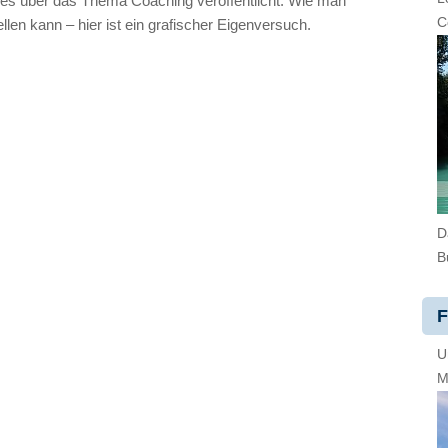
ges über das Thema Coaching veröffentlicht. Wie man
C
en kann – hier ist ein grafischer Eigenversuch.
D
B
F
U
M