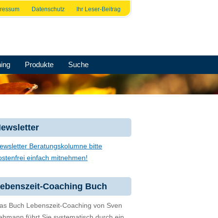
pressum
Datenschutz
Ihr Leser-Beitrag
ing
Produkte
Suche
ewsletter
ewsletter Beratungskolumne bitte
ostenfrei einfach mitnehmen!
ebenszeit-Coaching Buch
as Buch Lebenszeit-Coaching von Sven
ehmann führt Sie systematisch durch ein