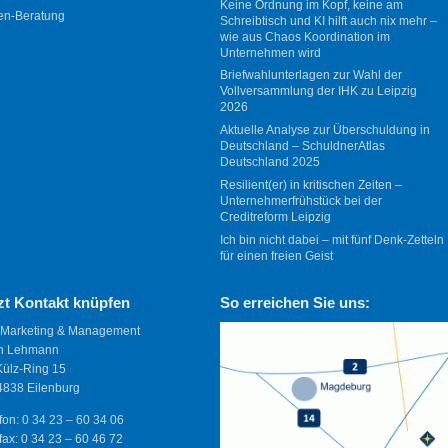
Keine Ordnung im Kopf, keine am
en-Beratung
Schreibtisch und KI hilft auch nix mehr –
wie aus Chaos Koordination im
Unternehmen wird
Briefwahlunterlagen zur Wahl der
Vollversammlung der IHK zu Leipzig
2026
Aktuelle Analyse zur Überschuldung in
Deutschland – SchuldnerAtlas
Deutschland 2025
Resilient(er) in kritischen Zeiten –
Unternehmerfrühstück bei der
Creditreform Leipzig
Ich bin nicht dabei – mit fünf Denk-Zetteln
für einen freien Geist
zt Kontakt knüpfen
So erreichen Sie uns:
 Marketing & Management
n Lehmann
Külz-Ring 15
838 Eilenburg
fon: 0 34 23 – 60 34 06
fax: 0 34 23 – 60 46 72