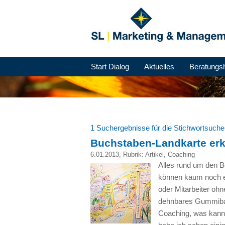
Start Dialog
Aktuelles
Beratungs
1 Suchergebnisse für die Stichwortsuch
Buchstaben-Landkarte erk
6.01.2013
, Rubrik:
Artikel
,
Coaching
Alles rund um den Be
können kaum noch ei
oder Mitarbeiter ohn
dehnbares Gummiban
Coaching, was kann 