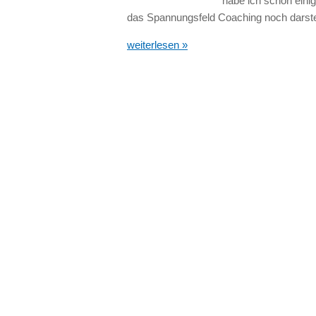
habe ich schon eini
das Spannungsfeld Coaching noch darstell
weiterlesen »