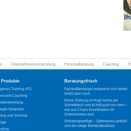
s
Unternehmensentwicklung
Personalberatung
Coaching
P
 Produkte
Beratungsfrisch
genes Training (AT)
Fachkräftemangel entspannt sich weiter,
bleibt aber hoch
enszeit-Coaching
Keine Ordnung im Kopf, keine am
ektentwicklung
Schreibtisch und KI hilft auch nix mehr –
tegie-Gespräch
wie aus Chaos Koordination im
Unternehmen wird
ning und Seminar
Gründungswillige – Optimismus getrübt
räge
und der ewige Bürokratieabbau
kshop