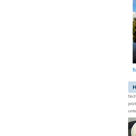
K
H
Nich
jet
unte