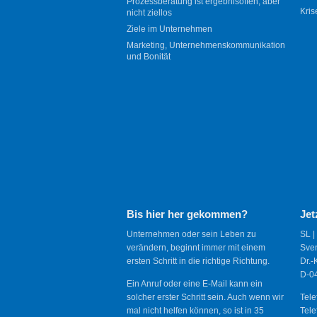
Prozessberatung ist ergebnisoffen, aber
Kris
nicht ziellos
Ziele im Unternehmen
Marketing, Unternehmenskommunikation
und Bonität
Bis hier her gekommen?
Jet
Unternehmen oder sein Leben zu
SL |
verändern, beginnt immer mit einem
Sve
ersten Schritt in die richtige Richtung.
Dr.-
D-04
Ein Anruf oder eine E-Mail kann ein
solcher erster Schritt sein. Auch wenn wir
Tele
mal nicht helfen können, so ist in 35
Tele