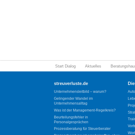
Start Dialog
Aktuelles
Beratungshau
streuverluste.de
Die
Unternehmensleitbild – warum?
Auto
Gelingender Wandel im
Leb
Unternehmensalltag
Proj
Was ist der Management-Regelkreis?
Stra
Beurteilungsfehler in
Trai
Personalgesprächen
Vort
Prozessberatung für Steuerberater
Wor