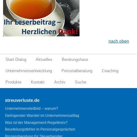
nach oben
Start Dialog
Aktuelles
Beratungshaus
Unternehmensentwicklung
Personalberatung
Coaching
Produkte
Kontakt
Archiv
Suche
streuverluste.de
Unternehmensleitbild – warum?
Gelingender Wandel im Unternehmensalltag
Was ist der Management-Regelkreis?
Beurteilungsfehler in Personalgesprächen
Prozessberatung für Steuerberater