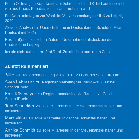
Keine Ordnung im Kopf, keine am Schreibtisch und KI hilft auch nix mehr –
wie aus Chaos Koordination im Unternehmen wird
Briefwahlunterlagen zur Wahl der Vollversammlung der IHK zu Leipzig
2026
Aktuelle Analyse zur Überschuldung in Deutschland – SchuldnerAtlas
Deutschland 2025
Resilient(er) in kritischen Zeiten – Unternehmerfrühstück bei der
Creditreform Leipzig
Ich bin nicht dabei – mit fünf Denk-Zetteln für einen freien Geist
Zuletzt kommentiert
Silke
zu
Regionenmarketing via Radio – zu Gast bei SecondRadio
Sven Lehmann
zu
Regionenmarketing via Radio – zu Gast bei
SecondRadio
Emil Rüstmeyer
zu
Regionenmarketing via Radio – zu Gast bei
SecondRadio
Tom Schneider
zu
Tolle Mitarbeiter in der Steuerkanzlei halten und
motivieren
Mert Müller
zu
Tolle Mitarbeiter in der Steuerkanzlei halten und
motivieren
Annika Schmidt
zu
Tolle Mitarbeiter in der Steuerkanzlei halten und
motivieren