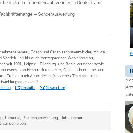
nche in den kommenden Jahrzehnten in Deutschland.
r Fachkräftemangel – Sonderauswertung
ernehmensberater, Coach und Organisationsentwickler, mit viel
K
 Vertrieb. Ich bin auch Vortragsredner, Workshopleiter,
er seit 1991, Leipzig-, Eilenburg- und Berlin-Versteher sowie
 unterwegs, von Herzen Nordsachse, Optimist in den meisten
H
raf, Trainer, auch Ausbilder für Autogenes Training – kurz:
Nich
ntwicklungsspezialist?
jet
elefon
–
LinkedIn
–
Newslettter
unte
ge
,
Personal
,
Personalentwicklung
,
Unternehmen
ntar schreiben
-