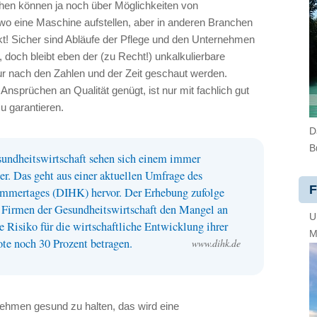
n können ja noch über Möglichkeiten von
wo eine Maschine aufstellen, aber in anderen Branchen
t! Sicher sind Abläufe der Pflege und den Unternehmen
 doch bleibt eben der (zu Recht!) unkalkulierbare
ur nach den Zahlen und der Zeit geschaut werden.
 Ansprüchen an Qualität genügt, ist nur mit fachlich gut
u garantieren.
D
B
undheitswirtschaft sehen sich einem immer
r. Das geht aus einer aktuellen Umfrage des
F
ammertages (DIHK) hervor. Der Erhebung zufolge
r Firmen der Gesundheitswirtschaft den Mangel an
U
e Risiko für die wirtschaftliche Entwicklung ihrer
M
te noch 30 Prozent betragen.
www.dihk.de
ehmen gesund zu halten, das wird eine