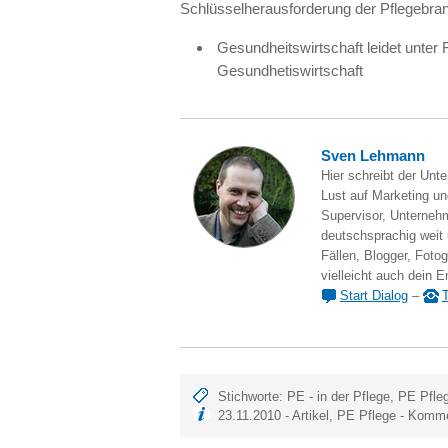
Schlüsselherausforderung der Pflegebra
Gesundheitswirtschaft leidet unte
Gesundhetiswirtschaft
Sven Lehmann
Hier schreibt der Unt
Lust auf Marketing und
Supervisor, Unternehm
deutschsprachig weit
Fällen, Blogger, Fotog
vielleicht auch dein E
Start Dialog
–
T
Stichworte:
PE - in der Pflege
,
PE Pfle
23.11.2010 -
Artikel
,
PE Pflege
-
Komme