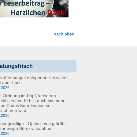
nach oben
atungsfrisch
kräftemangel entspannt sich weiter,
bt aber hoch
6.2026
e Ordnung im Kopf, keine am
eibtisch und KI hilft auch nix mehr –
aus Chaos Koordination im
rnehmen wird
5.2026
dungswillige - Optimismus getrübt
der ewige Bürokratieabbau
3.2026