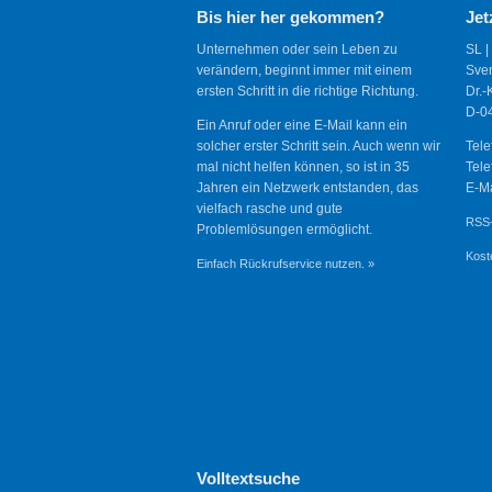
Bis hier her gekommen?
Jet
Unternehmen oder sein Leben zu
SL |
verändern, beginnt immer mit einem
Sve
ersten Schritt in die richtige Richtung.
Dr.-
D-04
Ein Anruf oder eine E-Mail kann ein
solcher erster Schritt sein. Auch wenn wir
Tele
mal nicht helfen können, so ist in 35
Tele
Jahren ein Netzwerk entstanden, das
E-Ma
vielfach rasche und gute
RSS-
Problemlösungen ermöglicht.
Kost
Einfach Rückrufservice nutzen. »
Volltextsuche