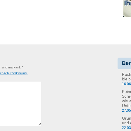
Ber
r sind markiert. *
enschutzerklärung.
Fach
blei
16.0
Kein
Schr
wie 
Unte
27.0
Grün
und 
22.0