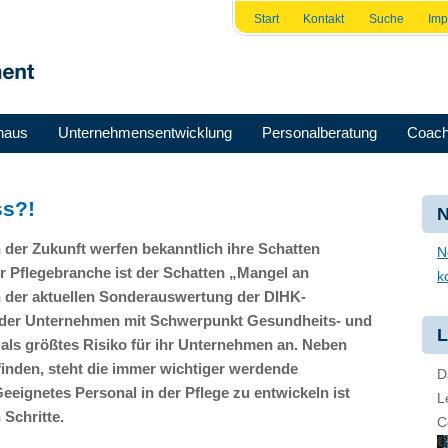
Start
Kontakt
Suche
Im
haus
Unternehmensentwicklung
Personalberatung
Coach
ss?!
N
der Zukunft werfen bekanntlich ihre Schatten
N
r Pflegebranche ist der Schatten „Mangel an
k
n der aktuellen Sonderauswertung der
DIHK
-
 der Unternehmen mit Schwerpunkt Gesundheits- und
L
als größtes Risiko für ihr Unternehmen an. Neben
finden, steht die immer wichtiger werdende
D
eeignetes Personal in der Pflege zu entwickeln ist
L
 Schritte.
C