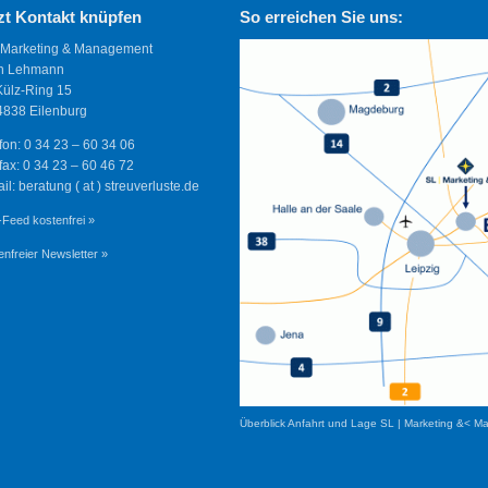
zt Kontakt knüpfen
So erreichen Sie uns:
 Marketing & Management
n Lehmann
Külz-Ring 15
838 Eilenburg
fon: 0 34 23 – 60 34 06
fax: 0 34 23 – 60 46 72
il: beratung ( at ) streuverluste.de
Feed kostenfrei »
enfreier Newsletter »
Überblick Anfahrt und Lage SL | Marketing &< M