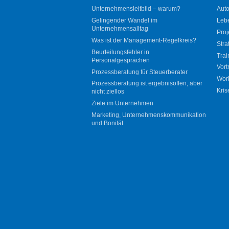
Unternehmensleitbild – warum?
Auto
Gelingender Wandel im
Leb
Unternehmensalltag
Proj
Was ist der Management-Regelkreis?
Stra
Beurteilungsfehler in
Trai
Personalgesprächen
Vort
Prozessberatung für Steuerberater
Wor
Prozessberatung ist ergebnisoffen, aber
Kris
nicht ziellos
Ziele im Unternehmen
Marketing, Unternehmenskommunikation
und Bonität