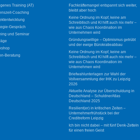
genes Training (AT)
Fachkräftemangel entspannt sich weiter,
bleibt aber hoch
enszeit-Coaching
Keine Ordnung im Kopf, keine am
ektentwicklung
Schreibtisch und KI hilft auch nix mehr –
tegie-Gespräch
wie aus Chaos Koordination im
Unternehmen wird
ning und Seminar
Gründungswillige – Optimismus getrübt
räge
und der ewige Bürokratieabbau
kshop
Keine Ordnung im Kopf, keine am
en-Beratung
Schreibtisch und KI hilft auch nix mehr –
wie aus Chaos Koordination im
Unternehmen wird
Briefwahlunterlagen zur Wahl der
Vollversammlung der IHK zu Leipzig
2026
Aktuelle Analyse zur Überschuldung in
Deutschland – SchuldnerAtlas
Deutschland 2025
Resilient(er) in kritischen Zeiten –
Unternehmerfrühstück bei der
Creditreform Leipzig
Ich bin nicht dabei – mit fünf Denk-Zetteln
für einen freien Geist