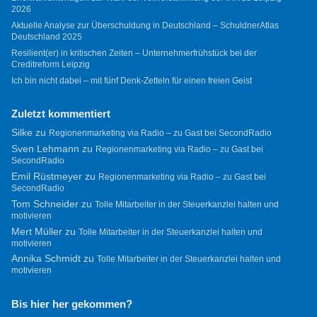
2026
Aktuelle Analyse zur Überschuldung in Deutschland – SchuldnerAtlas
Deutschland 2025
Resilient(er) in kritischen Zeiten – Unternehmerfrühstück bei der
Creditreform Leipzig
Ich bin nicht dabei – mit fünf Denk-Zetteln für einen freien Geist
Zuletzt kommentiert
Silke
zu
Regionenmarketing via Radio – zu Gast bei SecondRadio
Sven Lehmann
zu
Regionenmarketing via Radio – zu Gast bei
SecondRadio
Emil Rüstmeyer
zu
Regionenmarketing via Radio – zu Gast bei
SecondRadio
Tom Schneider
zu
Tolle Mitarbeiter in der Steuerkanzlei halten und
motivieren
Mert Müller
zu
Tolle Mitarbeiter in der Steuerkanzlei halten und
motivieren
Annika Schmidt
zu
Tolle Mitarbeiter in der Steuerkanzlei halten und
motivieren
Bis hier her gekommen?