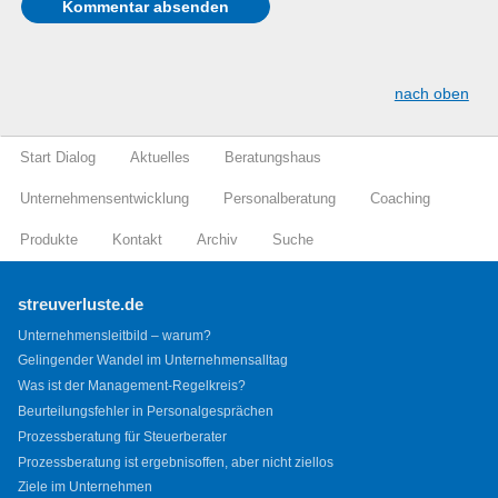
nach oben
Start Dialog
Aktuelles
Beratungshaus
Unternehmensentwicklung
Personalberatung
Coaching
Produkte
Kontakt
Archiv
Suche
streuverluste.de
Unternehmensleitbild – warum?
Gelingender Wandel im Unternehmensalltag
Was ist der Management-Regelkreis?
Beurteilungsfehler in Personalgesprächen
Prozessberatung für Steuerberater
Prozessberatung ist ergebnisoffen, aber nicht ziellos
Ziele im Unternehmen