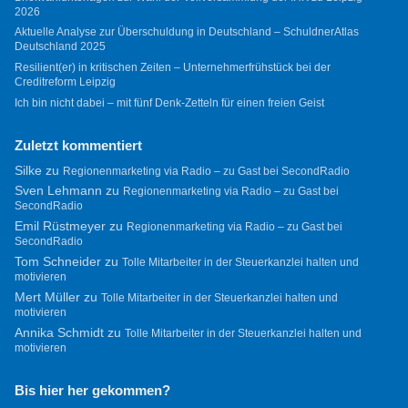
2026
Aktuelle Analyse zur Überschuldung in Deutschland – SchuldnerAtlas
Deutschland 2025
Resilient(er) in kritischen Zeiten – Unternehmerfrühstück bei der
Creditreform Leipzig
Ich bin nicht dabei – mit fünf Denk-Zetteln für einen freien Geist
Zuletzt kommentiert
Silke
zu
Regionenmarketing via Radio – zu Gast bei SecondRadio
Sven Lehmann
zu
Regionenmarketing via Radio – zu Gast bei
SecondRadio
Emil Rüstmeyer
zu
Regionenmarketing via Radio – zu Gast bei
SecondRadio
Tom Schneider
zu
Tolle Mitarbeiter in der Steuerkanzlei halten und
motivieren
Mert Müller
zu
Tolle Mitarbeiter in der Steuerkanzlei halten und
motivieren
Annika Schmidt
zu
Tolle Mitarbeiter in der Steuerkanzlei halten und
motivieren
Bis hier her gekommen?