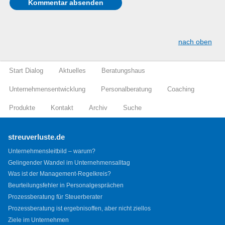
nach oben
Start Dialog
Aktuelles
Beratungshaus
Unternehmensentwicklung
Personalberatung
Coaching
Produkte
Kontakt
Archiv
Suche
streuverluste.de
Unternehmensleitbild – warum?
Gelingender Wandel im Unternehmensalltag
Was ist der Management-Regelkreis?
Beurteilungsfehler in Personalgesprächen
Prozessberatung für Steuerberater
Prozessberatung ist ergebnisoffen, aber nicht ziellos
Ziele im Unternehmen