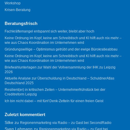
Workshop
Krisen-Beratung
Beratungsfrisch
Fachkräftemangel entspannt sich weiter, bleibt aber hoch
Keine Ordnung im Kopf, keine am Schreibtisch und KI hilft auch nix mehr –
wie aus Chaos Koordination im Unternehmen wird
Gründungswillige – Optimismus getrübt und der ewige Bürokratieabbau
Keine Ordnung im Kopf, keine am Schreibtisch und KI hilft auch nix mehr –
wie aus Chaos Koordination im Unternehmen wird
Briefwahlunterlagen zur Wahl der Vollversammlung der IHK zu Leipzig
2026
Aktuelle Analyse zur Überschuldung in Deutschland – SchuldnerAtlas
Deutschland 2025
Resilient(er) in kritischen Zeiten – Unternehmerfrühstück bei der
Creditreform Leipzig
Ich bin nicht dabei – mit fünf Denk-Zetteln für einen freien Geist
Zuletzt kommentiert
Silke
zu
Regionenmarketing via Radio – zu Gast bei SecondRadio
Sven Lehmann
zu
Regionenmarketing via Radio – zu Gast bei